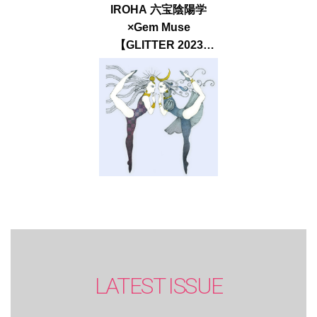
IROHA 六宝陰陽学
×Gem Muse
【GLITTER 2023
SUMMER issue】
LATEST ISSUE