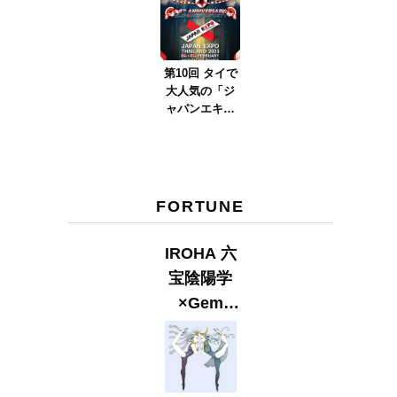
ver.2023』
第10回 タイで
大人気の「ジ
ャパンエキス
ポタイラン
ド」とは？
Part.2
FORTUNE
IROHA 六
宝陰陽学
×Gem
Muse
【GLITTER
2023