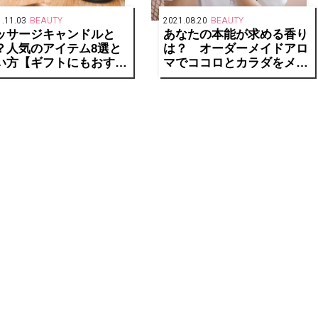
.11.03
BEAUTY
2021.08.20
BEAUTY
ッサージキャンドルと
あなたの本能が求める香り
？人気のアイテム8選と
は？ オーダーメイドアロ
い方【ギフトにもおすす
マでココロとカラダをメン
】
テナンス。【モデル大桑マ
イミ×美容アロマアドバイ
ザー近田梨絵子】