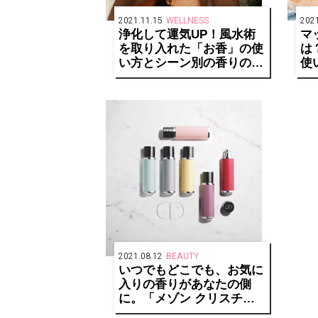
2021.11.15
WELLNESS
2021
浄化して運気UP！風水術
マ
を取り入れた「お香」の使
は
い方とシーン別の香りの選
使
び方
め
2021.08.12
BEAUTY
いつでもどこでも、お気に
入りの香りがあなたの側
に。「メゾン クリスチャ
ン ディオール」からラグ