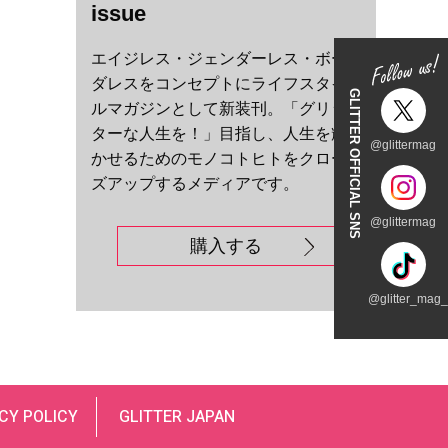
issue
エイジレス・ジェンダーレス・ボー
ダレスをコンセプトにライフスタイ
GLITTER OFFICIAL SNS
ルマガジンとして新装刊。「グリッ
ターな人生を！」目指し、人生を輝
@glittermag
かせるためのモノコトヒトをクロー
ズアップするメディアです。
@glittermag
購入する
@glitter_mag_t
CY POLICY
GLITTER JAPAN