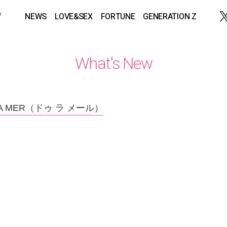
NEWS
LOVE&SEX
FORTUNE
GENERATION Z
What's New
LA MER（ドゥ ラ メール）