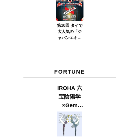
ver.2023』
第10回 タイで
大人気の「ジ
ャパンエキス
ポタイラン
ド」とは？
Part.2
FORTUNE
IROHA 六
宝陰陽学
×Gem
Muse
【GLITTER
2023