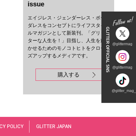
issue
エイジレス・ジェンダーレス・ボー
ダレスをコンセプトにライフスタイ
GLITTER OFFICIAL SNS
ルマガジンとして新装刊。「グリッ
ターな人生を！」目指し、人生を輝
@glittermag
かせるためのモノコトヒトをクロー
ズアップするメディアです。
@glittermag
購入する
@glitter_mag_t
CY POLICY
GLITTER JAPAN