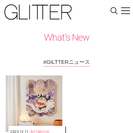
What's New
#GILTTERニュース
2023.12.11
ART&BOOK