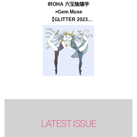
IROHA 六宝陰陽学
×Gem Muse
【GLITTER 2023
SUMMER issue】
LATEST ISSUE