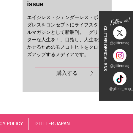
issue
エイジレス・ジェンダーレス・ボー
ダレスをコンセプトにライフスタイ
GLITTER OFFICIAL SNS
ルマガジンとして新装刊。「グリッ
ターな人生を！」目指し、人生を輝
@glittermag
かせるためのモノコトヒトをクロー
ズアップするメディアです。
@glittermag
購入する
@glitter_mag_t
CY POLICY
GLITTER JAPAN