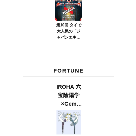
ver.2023』
第10回 タイで
大人気の「ジ
ャパンエキス
ポタイラン
ド」とは？
Part.2
FORTUNE
IROHA 六
宝陰陽学
×Gem
Muse
【GLITTER
2023