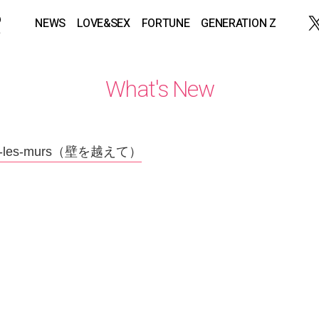
NEWS
LOVE&SEX
FORTUNE
GENERATION Z
What's New
s-les-murs（壁を越えて）