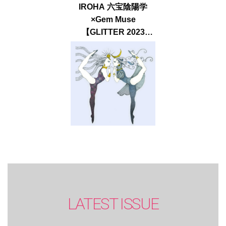
IROHA 六宝陰陽学
×Gem Muse
【GLITTER 2023
SUMMER issue】
LATEST ISSUE