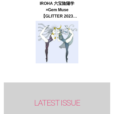
IROHA 六宝陰陽学
×Gem Muse
【GLITTER 2023
SUMMER issue】
LATEST ISSUE