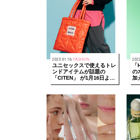
2023.01.16
FASHION
2022
ユニセックスで使えるトレ
「
ンドアイテムが話題の
の
「CITEN」 が1月16日よ
加
り、代官山蔦屋書店にてポ
ピ
ップアップを開催
発