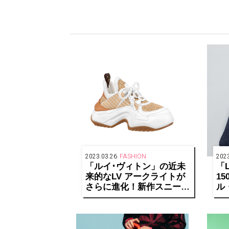
2023.03.26
FASHION
2023
「ルイ･ヴィトン」の近未
「L
来的なLV アークライトが
1
さらに進化！新作スニーカ
ル
ーが発売
ン