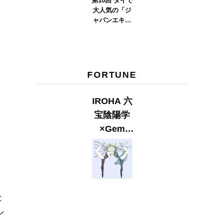
第10回 タイで
大人気の「ジ
ャパンエキス
ポタイラン
ド」とは？
Part.2
FORTUNE
IROHA 六
宝陰陽学
×Gem
Muse
【GLITTER
2023
SUMMER
と
issue】
ン