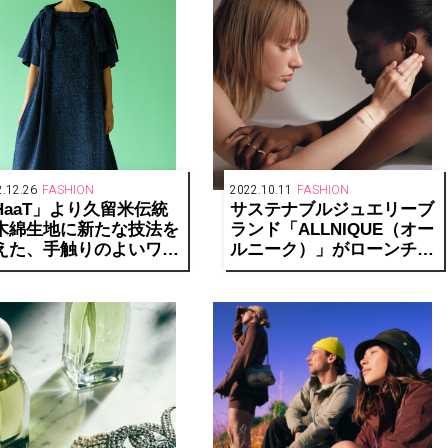
.12.26
FASHION
2022.10.11
FASHION
HaaT」より久留米伝統
サステナブルジュエリーブ
木綿生地に新たな技法を
ランド「ALLNIQUE（オー
えた、手触りのよいワン
ルニーク）」がローンチ。
ースやアルパカニットが
古澤朋子、小林モー子、福
売
田麻琴とのコラボレーショ
ンも