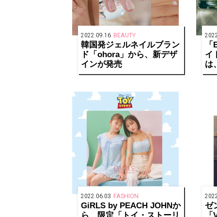
2022.09.16
BEAUTY
2022
韓国発ジェルネイルブラン
「
ド「ohora」から、新デザ
イ
インが発売
は、
Va
Ra
2022.06.03
FASHION
2022
GiRLS by PEACH JOHNか
ゼ
ら、限定「トイ・ストーリ
「V