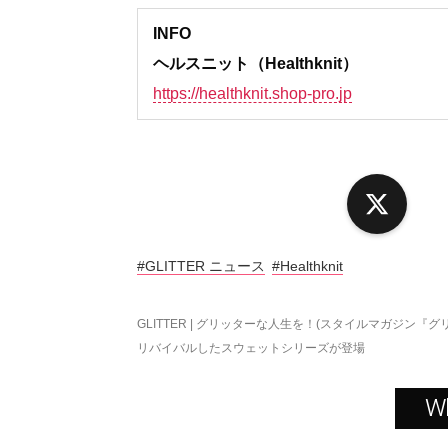
INFO
ヘルスニット（Healthknit）
https://healthknit.shop-pro.jp
X
#GLITTER ニュース
#Healthknit
GLITTER | グリッターな人生を！(スタイルマガジン『グ
リバイバルしたスウェットシリーズが登場
W