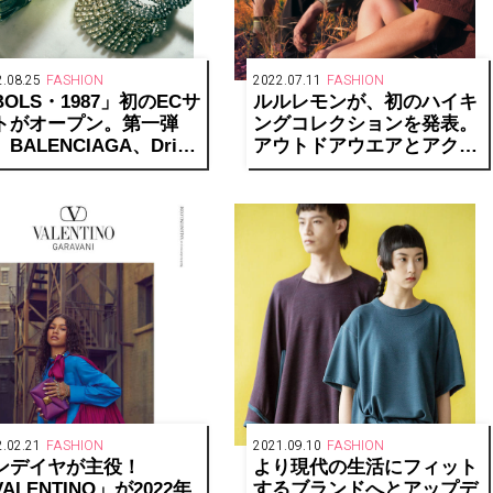
.08.25
FASHION
2022.07.11
FASHION
BOLS・1987」初のECサ
ルルレモンが、初のハイキ
トがオープン。第一弾
ングコレクションを発表。
BALENCIAGA、Dries
アウトドアウエアとアクセ
n Noten、Paco
サリー22アイテムをライン
banne
ナップ
.02.21
FASHION
2021.09.10
FASHION
ンデイヤが主役！
より現代の生活にフィット
ALENTINO」が2022年
するブランドへとアップデ