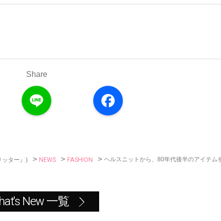
Share
L
F
i
a
n
c
e
e
b
o
o
k
>
>
>
NEWS
FASHION
ヘルスニットから、80年代後半のアイテム
リッター』)
hat's New 一覧