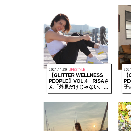
な
こ
2021.11.30
LIFESTYLE
2021
【GLITTER WELLNESS
【G
PEOPLE】VOL.4 RISAさ
PE
ん「外見だけじゃない、内
子
側からのボディメイクを目
よ
指したい」
を