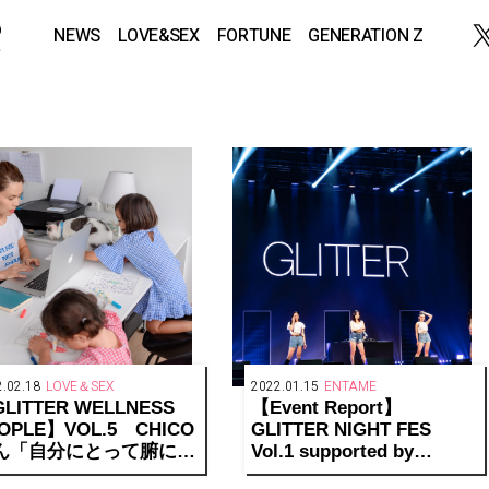
NEWS
LOVE&SEX
FORTUNE
GENERATION Z
.02.18
LOVE＆SEX
2022.01.15
ENTAME
LITTER WELLNESS
【Event Report】
OPLE】VOL.5 CHICO
GLITTER NIGHT FES
ん「自分にとって腑に落
Vol.1 supported by
ているかどうか。本質的
DIAMOND FES＠ZEPP