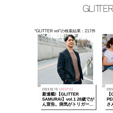
“GLITTER vol”の検索結果：217件
2023.02.15
LIFESTYLE
2022
新連載!【GLITTER
【G
SAMURAI】vol.1 28歳でが
PE
ん宣告。病気がトリガーと
さ
なり始めた日本酒ビジネス
ち