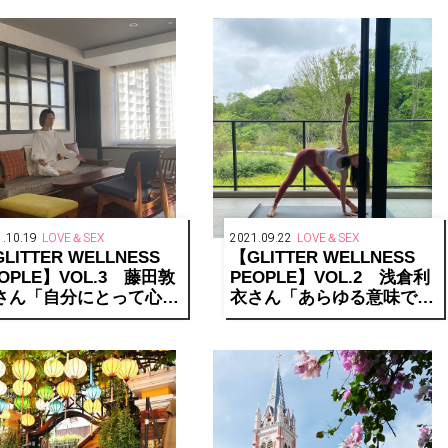
ウェルネスライフは、そ
TOKYO
から始まる」
.10.19
LOVE＆SEX
2021.09.22
LOVE＆SEX
LITTER WELLNESS
【GLITTER WELLNESS
OPLE】VOL.3 藤田敦
PEOPLE】VOL.2 浅倉利
さん「自分にとって心地
衣さん「あらゆる意味で、
い、バランスのとりかた
循環することが大切。すベ
見つけていきたい」
ては繋がっているから」