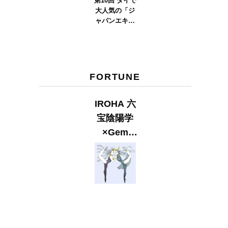
第10回 タイで
大人気の「ジ
ャパンエキス
ポタイラン
ド」とは？
Part.2
FORTUNE
IROHA 六
宝陰陽学
×Gem
Muse
【GLITTER
2023
SUMMER
issue】