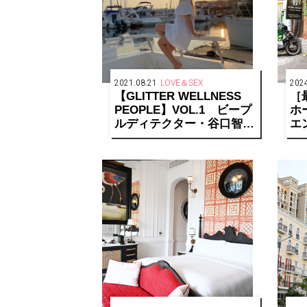
2021.08.21
LOVE＆SEX
2024
【GLITTER WELLNESS
［
PEOPLE】VOL.1 ビープ
ホ
ルディテクター・谷口智美
エ
さん「セルフケアツール
し
で、溜まったエネルギーを
リセット」