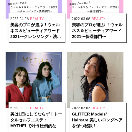
2022.04.06
BEAUTY
2022.03.08
BEAUTY
美容のプロが選ぶ！ウェル
美容のプロが選ぶ ！ウェル
ネス＆ビューティアワード
ネス＆ビューティアワード
2021〜クレンジング・洗顔
2021〜保湿部門〜
部門〜
2022.03.03
BEAUTY
2022.02.02
BEAUTY
美は1日にしてならず！トー
GLITTER Models’
タルセルフエステ・
Haircare 美しいロングヘア
MYTHELで叶う圧倒的な美
を保つ秘訣！
しさ