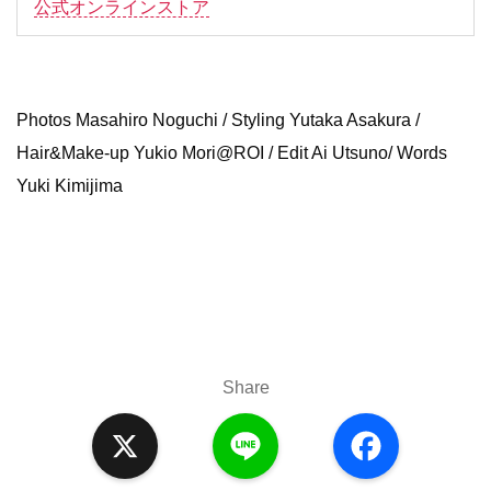
公式オンラインストア
Photos Masahiro Noguchi / Styling Yutaka Asakura /
Hair&Make-up Yukio Mori@ROI / Edit Ai Utsuno/ Words
Yuki Kimijima
Share
X
L
F
i
a
n
c
e
e