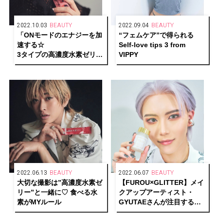
2022.10.03
BEAUTY
2022.09.04
BEAUTY
「ONモードのエナジーを加
“フェムケア”で得られる
速する☆
Self-love tips 3 from
3タイプの高濃度水素ゼリー
VIPPY
はMY定番！」 by Yu
Yamada
2022.06.13
BEAUTY
2022.06.07
BEAUTY
大切な撮影は”高濃度水素ゼ
【FUROU×GLITTER】メイ
リー”と一緒に♡ 食べる水
クアップアーティスト・
素がMYルール
GYUTAEさんが注目する
「NMN」って？美人外科