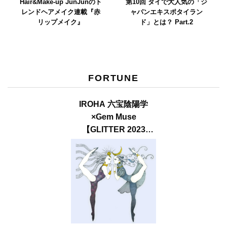
Hair&Make-up JunJunのト
第10回 タイで大人気の「ジ
レンドヘアメイク連載『赤
ャパンエキスポタイラン
リップメイク』
ド」とは？ Part.2
FORTUNE
IROHA 六宝陰陽学
×Gem Muse
【GLITTER 2023
SUMMER issue】