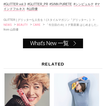
b
o
#GLITTER vol.3
#GLITTER_PR
#SINN PURETE
#シンピュルテ
#マ
o
インドフルネス
#山田優
k
>
GLITTER | グリッターな人生を！(スタイルマガジン『グリッター』)
NEWS
BEAUTY
CARE
>
>
>
「今注目の ♯ヒトデ美容液 はじめました」
from 山田優
What's New 一覧
RELATED