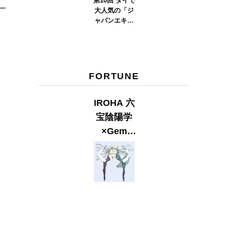
第10回 タイで
大人気の「ジ
ャパンエキス
ポタイラン
ド」とは？
Part.2
FORTUNE
IROHA 六
宝陰陽学
×Gem
Muse
【GLITTER
2023
SUMMER
issue】