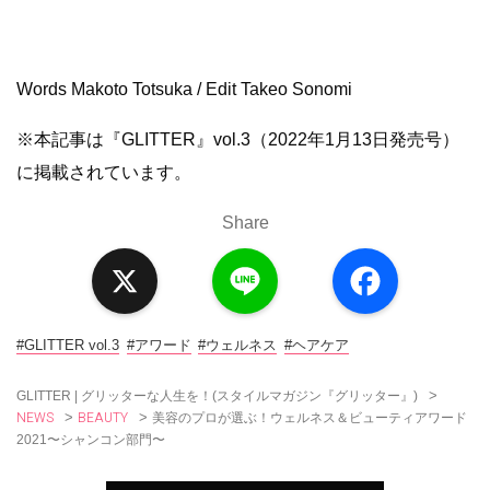
Words Makoto Totsuka / Edit Takeo Sonomi
※本記事は『GLITTER』vol.3（2022年1月13日発売号）
に掲載されています。
Share
X
L
F
i
a
n
c
e
e
b
o
#GLITTER vol.3
#アワード
#ウェルネス
#ヘアケア
o
k
>
GLITTER | グリッターな人生を！(スタイルマガジン『グリッター』)
NEWS
BEAUTY
>
>
美容のプロが選ぶ！ウェルネス＆ビューティアワード
2021〜シャンコン部門〜