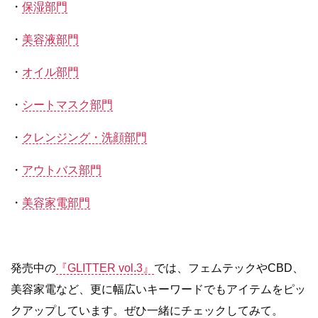
・
保湿部門
・
美容液部門
・
オイル部門
・
シートマスク部門
・
クレンジング・洗顔部門
・
アウトバス部門
・
美容家電部門
発売中の
『GLITTER vol.3』
では、フェムテックやCBD、
美容家電など、更に幅広いキーワードでもアイテムをピッ
クアップしています。ぜひ一緒にチェックしてみて。