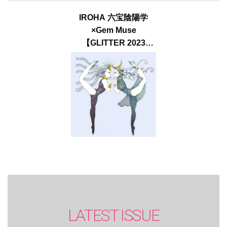
IROHA 六宝陰陽学
×Gem Muse
【GLITTER 2023
SUMMER issue】
LATEST ISSUE