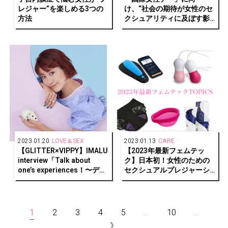
レジャー”を楽しめる3つの
け、“社会の期待が女性のセ
方法
クシュアリティに及ぼす影
響”について、世界15か国で
調査
2023.01.20
LOVE＆SEX
2023.01.13
CARE
【GLITTER×VIPPY】IMALU
【2023年最新フェムテッ
interview「Talk about
ク】日本初！女性のための
one’s experiences！〜デリ
セクシュアルプレジャーシ
ケートゾーンと向き合っ
ョップ『LOVE PIECE
て〜」
CLUB』
1
2
3
4
5
...
10
...
》