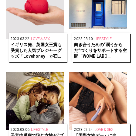
2023.03.22
LOVE＆SEX
2023.03.10
LIFESTYLE
イギリス発、英国女王賞も
向き合うための“潤うから
受賞した人気プレジャーグ
だ”づくりをサポートする空
ッズ「Lovehoney」が日本
間「WOMB LABO
初上陸！
Daikanyama」がオープン
2023.03.06
LIFESTYLE
2023.02.24
LOVE＆SEX
子宮内膜症で悩む女性が“プ
「国際女性デー」に向