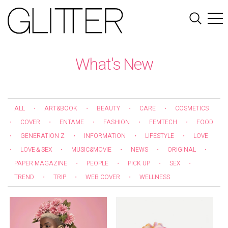
What's New
ALL
・
ART&BOOK
・
BEAUTY
・
CARE
・
COSMETICS
・
COVER
・
ENTAME
・
FASHION
・
FEMTECH
・
FOOD
・
GENERATION Z
・
INFORMATION
・
LIFESTYLE
・
LOVE
・
LOVE＆SEX
・
MUSIC&MOVIE
・
NEWS
・
ORIGINAL
・
PAPER MAGAZINE
・
PEOPLE
・
PICK UP
・
SEX
・
TREND
・
TRIP
・
WEB COVER
・
WELLNESS