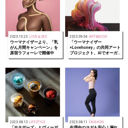
2023.10.23
LOVE＆SEX
2023.09.04
ART&BOOK
ウーマナイザーより、「乳
「ウーマナイザー
がん月間キャンペーン」を
×Lovehoney」の共同アート
原宿ラフォーレで開催中
プロジェクト、AIでオーガ
ズムを再現した「オーガズ
ムアート」を実施
2023.08.13
LIFESTYLE
2023.08.11
FASHION
「サタデーズ」とヴィーガ
生理中のヨガも安⼼！漏れ