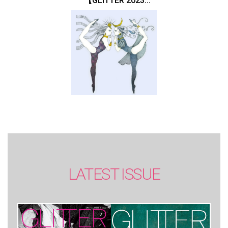
【GLITTER 2023
SUMMER issue】
LATEST ISSUE