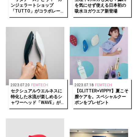
ンジェラートショップ
を気にせず使える⽇本初の
「TUTTO」がコラボレーシ
吸⽔ヨガウエア新登場
ョン！期間限定メニューを
発売
2023.07.20
FEMTECH
2023.07.18
FEMTECH
セクシュアルウエルネスに
【GLITTER×VIPPY】夏こそ
特化した水流が楽しめるシ
膣ケアを。スペシャルクー
ャワーヘッド「WAVE」が登
ポンをプレゼント
場！