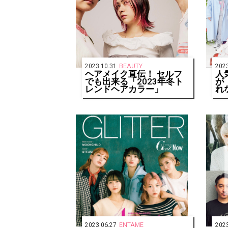
2023.10.31
BEAUTY
2023
ヘアメイク直伝！ セルフ
人
でも出来る「2023年冬ト
が
レンドヘアカラー」
れ
た
ン
2023.06.27
ENTAME
2023