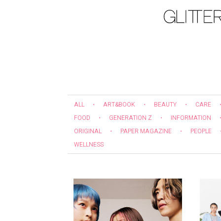
ALL
・
ART&BOOK
・
BEAUTY
・
CARE
FOOD
・
GENERATION Z
・
INFORMATION
ORIGINAL
・
PAPER MAGAZINE
・
PEOPLE
WELLNESS