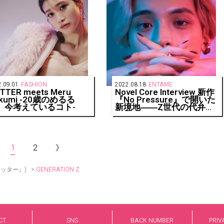
.09.01
FASHION
2022.08.18
ENTAME
ITTER meets Meru
Novel Core Interview 新作
kumi -20歳のめるる
『No Pressure』で開いた
、今考えているコト-
新境地――Z世代の代弁者
が見つめる今
1
2
》
>
GENERATION Z
リッター』)
CT
SNS
BACK NUMBER
PRIV