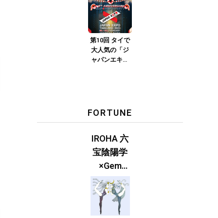
ver.2023』
第10回 タイで
大人気の「ジ
ャパンエキス
ポタイラン
ド」とは？
Part.2
FORTUNE
IROHA 六
宝陰陽学
×Gem
Muse
【GLITTER
2023