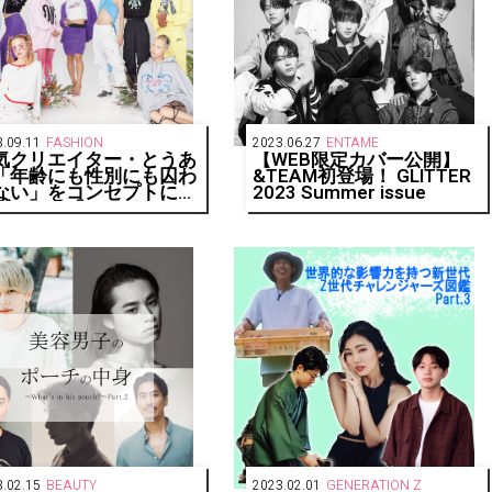
.09.11
FASHION
2023.06.27
ENTAME
気クリエイター・とうあ
【WEB限定カバー公開】
「年齢にも性別にも囚わ
&TEAM初登場！ GLITTER
ない」をコンセプトにし
2023 Summer issue
ブランド「BG」をロー
チ
.02.15
BEAUTY
2023.02.01
GENERATION Z