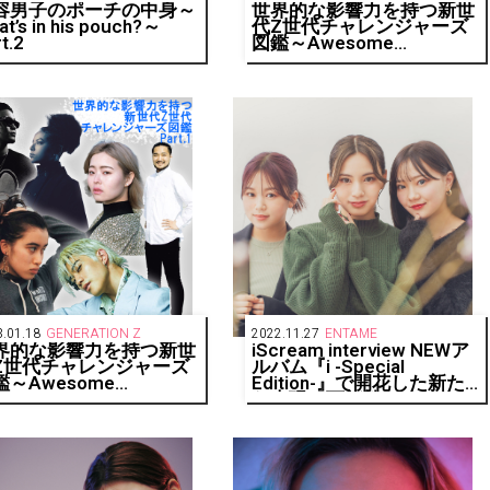
容男子のポーチの中身～
世界的な影響力を持つ新世
t’s in his pouch?～
代Z世代チャレンジャーズ
t.2
図鑑～Awesome
challengers of
generationZ！～Part.3
.01.18
GENERATION Z
2022.11.27
ENTAME
界的な影響力を持つ新世
iScream interview NEWア
Z世代チャレンジャーズ
ルバム『i -Special
鑑～Awesome
Edition-』で開花した新た
llengers of
な表現と可能性
nerationZ！～Part.1