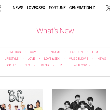
NEWS
LOVE&SEX
FORTUNE
GENERATION Z
What's New
・
COSMETICS
・
COVER
・
ENTAME
・
FASHION
・
FEMTECH
・
LIFESTYLE
・
LOVE
・
LOVE＆SEX
・
MUSIC&MOVIE
・
NEWS
・
PICK UP
・
SEX
・
TREND
・
TRIP
・
WEB COVER
・