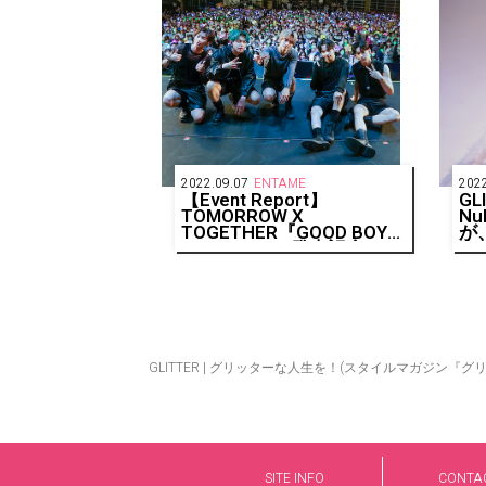
2022.09.07
ENTAME
2022
【Event Report】
GL
TOMORROW X
Nu
TOGETHER『GOOD BOY
が
GONE BAD』発売記念ショ
ーケース開催！2年7ヶ月ぶ
りの来日にMOA歓喜！
GLITTER | グリッターな人生を！(スタイルマガジン『グ
SITE INFO
CONTA