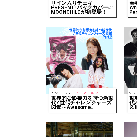
サイン入りチェキ
美
PRESENT! バックカバーに
Wha
MOONCHILDが初登場！
Par
2023.01.25
GENERATION Z
2023
世界的な影響力を持つ新世
世
代Z世代チャレンジャーズ
代
図鑑～Awesome
図
challengers of
cha
generationZ！～Part.2
ge