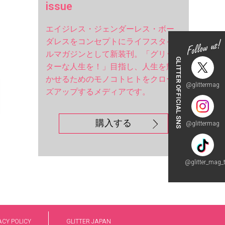
issue
エイジレス・ジェンダーレス・ボー
ダレスをコンセプトにライフスタイ
ルマガジンとして新装刊。「グリッ
GLITTER OFFICIAL SNS
ターな人生を！」目指し、人生を輝
かせるためのモノコトヒトをクロー
@glittermag
ズアップするメディアです。
購入する
@glittermag
@glitter_mag_t
ACY POLICY
GLITTER JAPAN