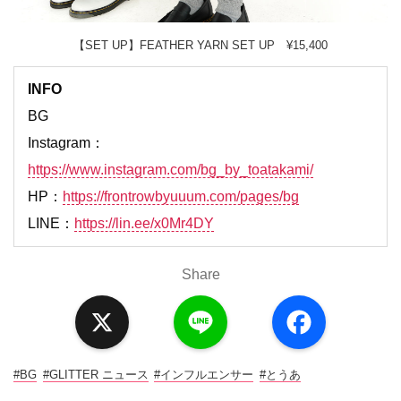
【SET UP】FEATHER YARN SET UP ¥15,400
INFO
BG
Instagram：
https://www.instagram.com/bg_by_toatakami/
HP：
https://frontrowbyuuum.com/pages/bg
LINE：
https://lin.ee/x0Mr4DY
Share
X
L
F
i
a
n
c
e
e
b
o
#BG
#GLITTER ニュース
#インフルエンサー
#とうあ
o