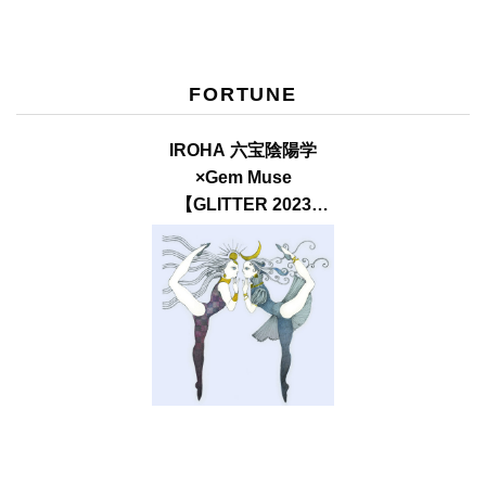
FORTUNE
IROHA 六宝陰陽学
×Gem Muse
【GLITTER 2023
SUMMER issue】