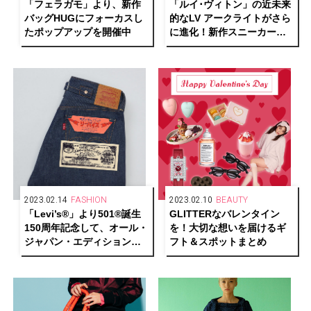
「フェラガモ」より、新作
「ルイ･ヴィトン」の近未来
バッグHUGにフォーカスし
的なLV アークライトがさら
たポップアップを開催中
に進化！新作スニーカーが
発売
2023.02.14
FASHION
2023.02.10
BEAUTY
「Levi’s®」より501®誕生
GLITTERなバレンタイン
150周年記念して、オール・
を！大切な想いを届けるギ
ジャパン・エディションの
フト＆スポットまとめ
限定アイテムを発売中