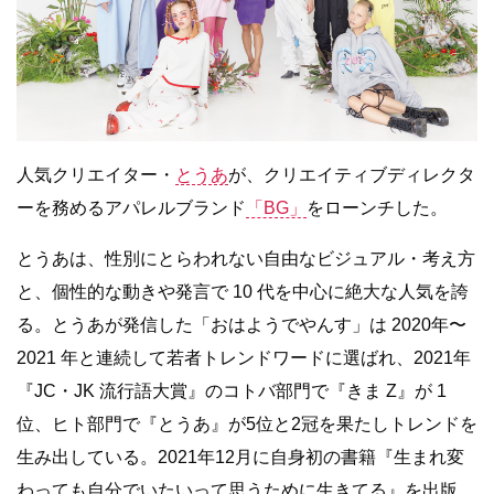
人気クリエイター・
とうあ
が、クリエイティブディレクタ
ーを務めるアパレルブランド
「BG」
をローンチした。
とうあは、性別にとらわれない自由なビジュアル・考え方
と、個性的な動きや発言で 10 代を中心に絶大な人気を誇
る。とうあが発信した「おはようでやんす」は 2020年〜
2021 年と連続して若者トレンドワードに選ばれ、2021年
『JC・JK 流行語大賞』のコトバ部門で『きま Z』が 1
位、ヒト部門で『とうあ』が5位と2冠を果たしトレンドを
生み出している。2021年12月に自身初の書籍『生まれ変
わっても自分でいたいって思うために生きてる』を出版。