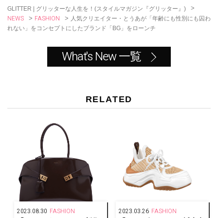
k
>
GLITTER | グリッターな人生を！(スタイルマガジン『グリッター』)
NEWS
FASHION
>
>
人気クリエイター・とうあが「年齢にも性別にも囚わ
れない」をコンセプトにしたブランド「BG」をローンチ
What's New 一覧
RELATED
2023.08.30
FASHION
2023.03.26
FASHION