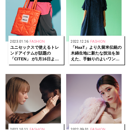
2023.01.16
FASHION
2022.12.26
FASHION
ユニセックスで使えるトレ
「HaaT」より久留米伝統の
ンドアイテムが話題の
木綿生地に新たな技法を加
「CITEN」 が1月16日よ
えた、手触りのよいワンピ
り、代官山蔦屋書店にてポ
ースやアルパカニットが発
ップアップを開催
売
2022.10.11
FASHION
2022.09.01
FASHION