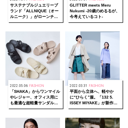
サステナブルジュエリーブ
GLITTER meets Meru
ランド「ALLNIQUE（オー
Nukumi -20歳のめるるが、
ルニーク）」がローンチ。
今考えているコト-
古澤朋子、小林モー子、福
田麻琴とのコラボレーショ
ンも
2022.05.06
FASHION
2022.03.31
FASHION
「SHAKA」からワンマイル
平面から立体へ、軽やか
やレジャー、オフィス用に
に“ひらく”服。「132 5.
も最適な超軽量サンダル・
ISSEY MIYAKE」が新作
CHILL OUT EVが登場。抽
「KITE」シリーズを発売
選で当たるキャンペーン
も！