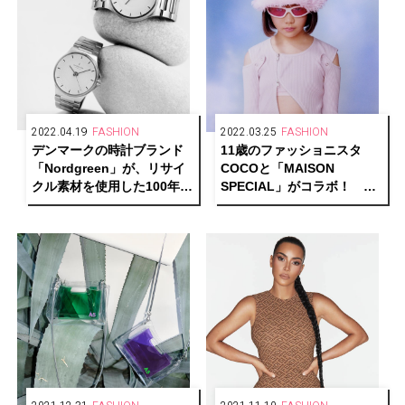
2022.04.19
FASHION
2022.03.25
FASHION
デンマークの時計ブランド
11歳のファッショニスタ
「Nordgreen」が、リサイ
COCOと「MAISON
クル素材を使用した100年使
SPECIAL」がコラボ！ 10
えるサステナブルウォッチ
年後も色褪せない、着回し
「Guardian」を発売。
多彩に楽しめるスペシャル
アイテムを発売。