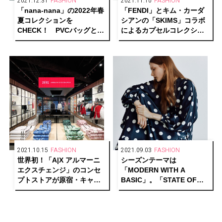
2021.12.31
FASHION
2021.11.10
FASHION
「nana-nana」の2022年春
「FENDI」とキム・カーダ
夏コレクションを
シアンの「SKIMS」コラボ
CHECK！ PVCバッグと
によるカプセルコレクショ
HOOPコレクションに新作
ンが誕生！ 渋谷PARCOに
が登場。
てポップアップストアを開
催中。
2021.10.15
FASHION
2021.09.03
FASHION
世界初！「A|X アルマーニ
シーズンテーマは
エクスチェンジ」のコンセ
「MODERN WITH A
プトストアが原宿・キャッ
BASIC」。「STATE OF
トストリートに誕生。
MIND」がデザイン性も機能
性も欲張れる、2021年秋冬
の新作LOOKをお披露目。