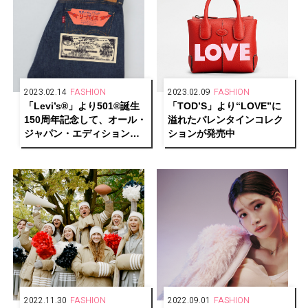
2023.02.14
FASHION
2023.02.09
FASHION
「Levi’s®」より501®誕生
「TOD’S」より“LOVE”に
150周年記念して、オール・
溢れたバレンタインコレク
ジャパン・エディションの
ションが発売中
限定アイテムを発売中
2022.11.30
FASHION
2022.09.01
FASHION