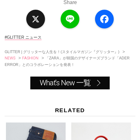
Share
X
L
F
i
a
n
c
e
e
b
o
#GLITTER ニュース
o
k
>
GLITTER | グリッターな人生を！(スタイルマガジン『グリッター』)
NEWS
FASHION
>
>
「ZARA」が韓国のデザイナーズブランド「ADER
ERROR」とのコラボレーションを発表！
What's New 一覧
RELATED