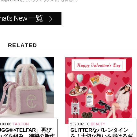
 渋谷PARCOにてポップアップストアを開催中。
hat's New 一覧
RELATED
.03.08
FASHION
2023.02.10
BEAUTY
GG®︎×TELFAR」再び
GLITTERなバレンタイン
ッグを組み、待望の新作
を！大切な想いを届けるギ