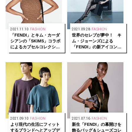
2021.11.10
FASHION
2021.09.28
FASHION
「FENDI」とキム・カーダ
世界のセレブが夢中！ キ
シアンの「SKIMS」コラボ
ム・ジョーンズによる
によるカプセルコレクショ
「FENDI」の新アイコンバ
ンが誕生！ 渋谷PARCOに
ッグ、「フェンディ ファー
てポップアップストアを開
スト」の誕生をSNSでセレ
催中。
ブレイト。
2021.09.10
FASHION
2021.07.16
FASHION
より現代の生活にフィット
新生「FENDI」の幕開けを
するブランドへとアップデ
飾るバッグ＆シューズコレ