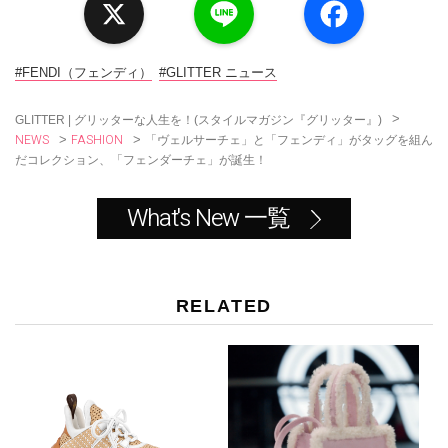
i
a
n
c
e
e
b
o
#FENDI（フェンディ）
#GLITTER ニュース
o
k
>
GLITTER | グリッターな人生を！(スタイルマガジン『グリッター』)
NEWS
FASHION
>
>
「ヴェルサーチェ」と「フェンディ」がタッグを組ん
だコレクション、「フェンダーチェ」が誕生！
What's New 一覧
RELATED