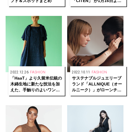
フト＆スポットまとめ
「CITEN」 が1月16日よ
り、代官山蔦屋書店にてポ
ップアップを開催
2022.12.26
FASHION
2022.10.11
FASHION
「HaaT」より久留米伝統の
サステナブルジュエリーブ
木綿生地に新たな技法を加
ランド「ALLNIQUE（オー
えた、手触りのよいワンピ
ルニーク）」がローンチ。
ースやアルパカニットが発
古澤朋子、小林モー子、福
売
田麻琴とのコラボレーショ
ンも