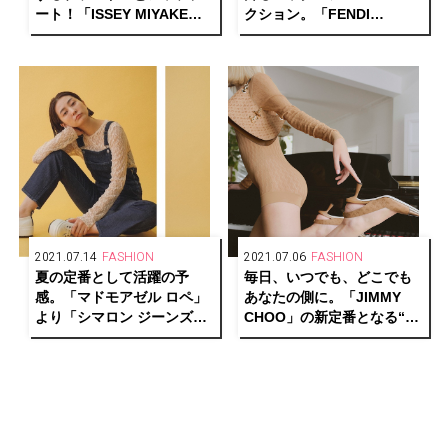
ート！「ISSEY MIYAKE」
クション。「FENDI
の新生「HaaT」が特別展示
FIRST」が誕生！
「EVERY TIME」を東京・
大阪にて開催中。
2021.07.14
FASHION
2021.07.06
FASHION
夏の定番として活躍の予
毎日、いつでも、どこでも
感。「マドモアゼル ロペ」
あなたの側に。「JIMMY
より「シマロン ジーンズ」
CHOO」の新定番となる“コ
と「ピカデリー」との別注
ア・コレクション”がローン
アイテムを発売！
チ！