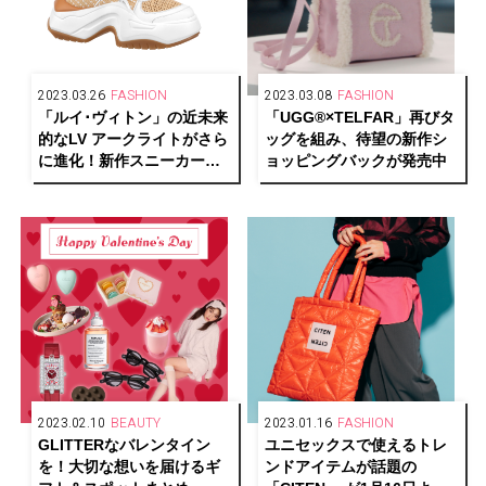
2023.03.26
FASHION
2023.03.08
FASHION
「ルイ･ヴィトン」の近未来
「UGG®︎×TELFAR」再びタ
的なLV アークライトがさら
ッグを組み、待望の新作シ
に進化！新作スニーカーが
ョッピングバックが発売中
発売
2023.02.10
BEAUTY
2023.01.16
FASHION
GLITTERなバレンタイン
ユニセックスで使えるトレ
を！大切な想いを届けるギ
ンドアイテムが話題の