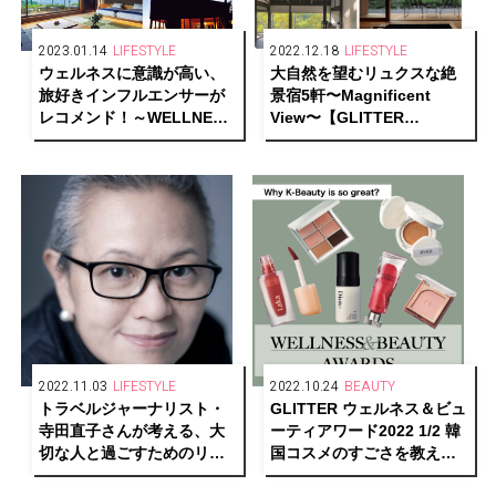
2023.01.14
LIFESTYLE
2022.12.18
LIFESTYLE
ウェルネスに意識が高い、
大自然を望むリュクスな絶
旅好きインフルエンサーが
景宿5軒〜Magnificent
レコメンド！～WELLNESS
View〜【GLITTER
PERSON SELECTIONS～
HOTELS AWARDS 2022
Part.1【GLITTER HOTELS
1/2】
AWARDS 2022 1/2】
2022.11.03
LIFESTYLE
2022.10.24
BEAUTY
トラベルジャーナリスト・
GLITTER ウェルネス＆ビュ
寺田直子さんが考える、大
ーティアワード2022 1/2 韓
切な人と過ごすためのリュ
国コスメのすごさを教え
クスなお宿とは【GLITTER
て！〜Why K-Beauty is so