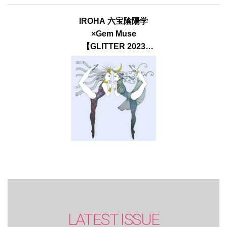
IROHA 六宝陰陽学
×Gem Muse
【GLITTER 2023
SUMMER issue】
LATEST ISSUE