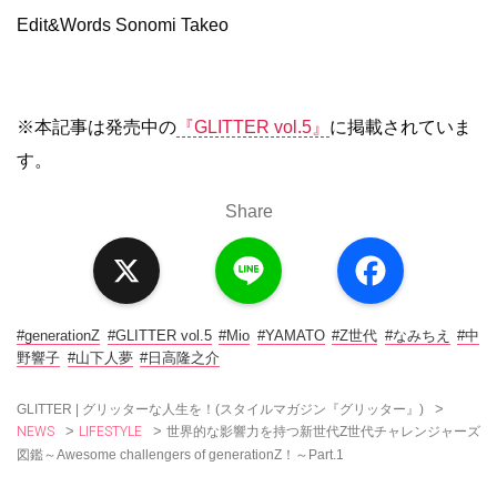
Edit&Words Sonomi Takeo
※本記事は発売中の
『GLITTER vol.5』
に掲載されていま
す。
Share
X
L
F
i
a
n
c
e
e
b
o
#generationZ
#GLITTER vol.5
#Mio
#YAMATO
#Z世代
#なみちえ
#中
o
野響子
#山下人夢
#日高隆之介
k
>
GLITTER | グリッターな人生を！(スタイルマガジン『グリッター』)
NEWS
LIFESTYLE
>
>
世界的な影響力を持つ新世代Z世代チャレンジャーズ
図鑑～Awesome challengers of generationZ！～Part.1