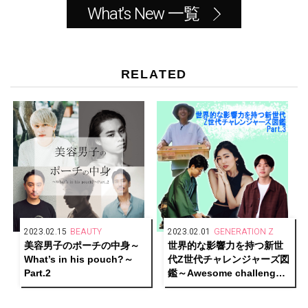
What's New 一覧
RELATED
2023.02.15
BEAUTY
2023.02.01
GENERATION Z
美容男子のポーチの中身～
世界的な影響力を持つ新世
What’s in his pouch?～
代Z世代チャレンジャーズ図
Part.2
鑑～Awesome challengers
of generationZ！～Part.3