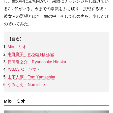
し、世の中に立ち向かい、果敢にチャレンジをし続けてい
るZ世代がいる。今までの常識をぶち破り、挑戦する彼・
彼女らの野望とは？ 頭の中、そして心の声を、少しだけ
のぞいてみた。
【目次】
Mio ミオ
中野響子 Kyoko Nakano
日高隆之介 Ryunosuke Hidaka
YAMATO
ヤマ
ト
山下人夢 Tom Yamashita
なみちえ Namichie
Mio ミオ