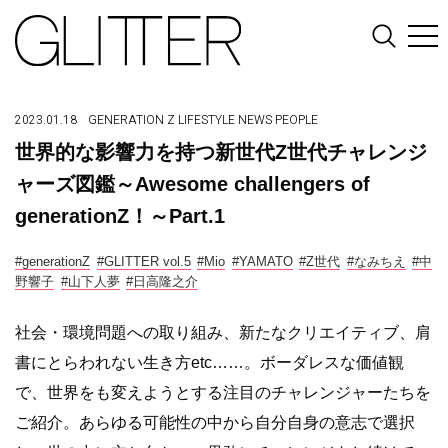
2023.01.18
GENERATION Z
LIFESTYLE
NEWS
PEOPLE
世界的な影響力を持つ新世代Z世代チャレンジ
ャーズ図鑑～Awesome challengers of
generationZ！～Part.1
#generationZ
#GLITTER vol.5
#Mio
#YAMATO
#Z世代
#なみちえ
#中
野響子
#山下人夢
#日高隆之介
社会・環境問題への取り組み、新たなクリエイテ
ィ
ブ、
肩
書にとらわれない生き方etc……。ボーダレスな価値観
で、
世界をも変えようとする注目のチャ
レンジ
ャー
たちを
ご紹介。
あらゆる可能性の中から自分自身の意志で選択