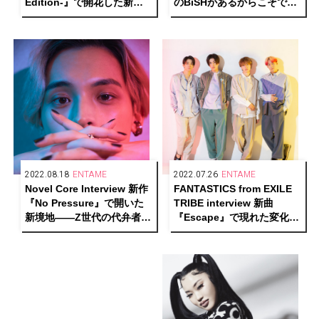
Edition-』で開花した新た
のBiSHがあるからこそでき
な表現と可能性
る挑戦。覚悟を決めて “ど
う変化していくか”っていう
フェーズに飛び込んだ」
2022.08.18
ENTAME
2022.07.26
ENTAME
Novel Core Interview 新作
FANTASTICS from EXILE
『No Pressure』で開いた
TRIBE interview 新曲
新境地――Z世代の代弁者が
『Escape』で現れた変化と
見つめる今
進化に迫る！