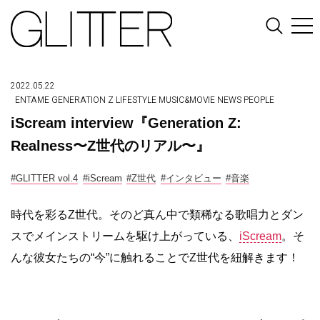
2022.05.22
ENTAME
GENERATION Z
LIFESTYLE
MUSIC&MOVIE
NEWS
PEOPLE
iScream interview『Generation Z:
Realness〜Z世代のリアル〜』
#GLITTER vol.4
#iScream
#Z世代
#インタビュー
#音楽
時代を彩るZ世代。そのど真ん中で類稀なる歌唱力とダン
スでメインストリームを駆け上がっている、
iScream
。そ
んな彼女たちの“今”に触れることでZ世代を紐解きます！