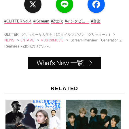
i
a
n
c
e
e
b
o
#GLITTER vol.4
#iScream
#Z世代
#インタビュー
#音楽
o
k
>
GLITTER | グリッターな人生を！(スタイルマガジン『グリッター』)
NEWS
ENTAME
MUSIC&MOVIE
>
>
>
iScream interview『Generation Z:
Realness〜Z世代のリアル〜』
What's New 一覧
RELATED