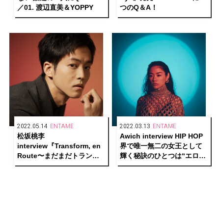
／01. 渡辺直美＆YOPPY
つのQ＆A！
2022.05.14
ENTAME
2022.03.13
ENTAME
松坂桃李
Awich interview HIP HOP
interview『Transform, en
界で唯一無二の女王として
Route〜まだまだトランス
輝く秘訣のひとつは“エロス
フォーム中〜』
への探求心”