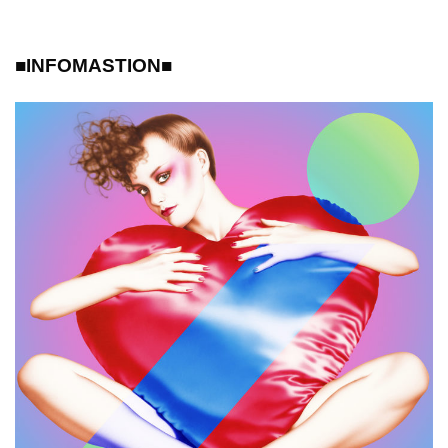
■INFOMASTION■