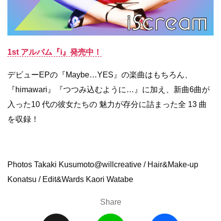
1st アルバム『i』発売中！
デビューEPの『Maybe…YES』の楽曲はもちろん、
『himawari』『つつみ込むように…』に加え、新曲6曲が
入った10 代の彼女たちの 魅力が存分に詰まった全 13 曲
を収録！
Photos Takaki Kusumoto@willcreative / Hair&Make-up
Konatsu / Edit&Wards Kaori Watabe
Share
X
L
F