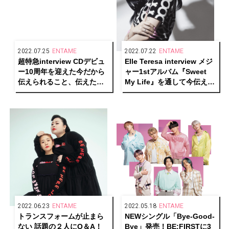
2022.07.25
ENTAME
2022.07.22
ENTAME
超特急interview CDデビュ
Elle Teresa interview メジ
ー10周年を迎えた今だから
ャー1stアルバム『Sweet
伝えられること、伝えたい
My Life』を通して今伝えた
ことーー新生・超特急への
いことーーそして変わらな
期待
い信念とは
2022.06.23
ENTAME
2022.05.18
ENTAME
トランスフォームが止まら
NEWシングル「Bye-Good-
ない 話題の２人にQ＆A！
Bye」発売！BE:FIRSTに3