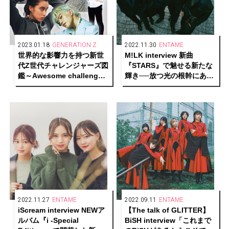
2023.01.18
GENERATION Z
2022.11.30
ENTAME
世界的な影響力を持つ新世
M!LK interview 新曲
代Z世代チャレンジャーズ図
『STARS』で魅せる新たな
鑑～Awesome challengers
輝き──放つ光の根幹にある
of generationZ！～Part.1
もの
2022.11.27
ENTAME
2022.09.11
ENTAME
iScream interview NEWア
【The talk of GLITTER】
ルバム『i -Special
BiSH interview「これまで