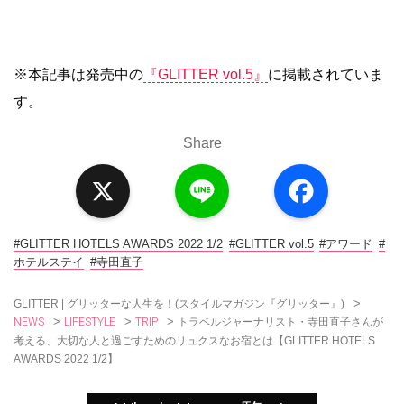
※本記事は発売中の
『GLITTER vol.5』
に掲載されていま
す。
Share
X
L
F
i
a
n
c
e
e
b
o
#GLITTER HOTELS AWARDS 2022 1/2
#GLITTER vol.5
#アワード
#
o
ホテルステイ
#寺田直子
k
>
GLITTER | グリッターな人生を！(スタイルマガジン『グリッター』)
NEWS
LIFESTYLE
TRIP
>
>
>
トラベルジャーナリスト・寺田直子さんが
考える、大切な人と過ごすためのリュクスなお宿とは【GLITTER HOTELS
AWARDS 2022 1/2】