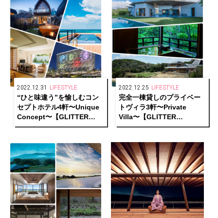
2022.12.31
LIFESTYLE
2022.12.25
LIFESTYLE
“ひと味違う”を愉しむコン
完全一棟貸しのプライベー
セプトホテル4軒〜Unique
トヴィラ3軒〜Private
Concept〜【GLITTER
Villa〜【GLITTER
HOTELS AWARDS 2022
HOTELS AWARDS 2022
1/2】
1/2】