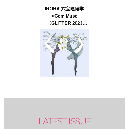
IROHA 六宝陰陽学
×Gem Muse
【GLITTER 2023
SUMMER issue】
LATEST ISSUE