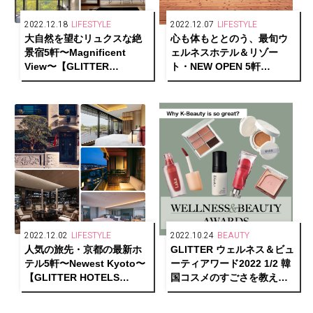
2022.12.18
LIFESTYLE
2022.12.07
LIFESTYLE
大自然を望むリュクスな絶
心も体もととのう、最旬ウ
景宿5軒〜Magnificent
ェルネスホテル＆リゾー
View〜【GLITTER
ト・NEW OPEN 5軒
HOTELS AWARDS 2022
【GLITTER HOTELS
1/2】
AWARDS 2022 1/2】
2022.12.02
LIFESTYLE
2022.10.24
BEAUTY
人気の旅先・京都の最新ホ
GLITTER ウェルネス＆ビュ
テル5軒〜Newest Kyoto〜
ーティアワード2022 1/2 韓
【GLITTER HOTELS
国コスメのすごさを教え
AWARDS 2022 1/2】
て！〜Why K-Beauty is so
great〜