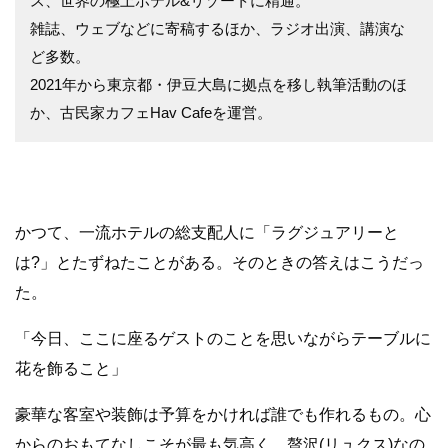
ス、世界の極上ホテル&リゾートに精通。
雑誌、ウェブなどに寄稿するほか、ラジオ出演、講演な
ど多数。
2021年から東京都・伊豆大島に拠点を移し執筆活動のほ
か、古民家カフェHav Cafeを運営。
かつて、一流ホテルの総支配人に「ラグジュアリーと
は?」とたずねたことがある。そのときの答えはこうだっ
た。
「今日、ここに座るゲストのことを思いながらテーブルに
花を飾ること」
豪華な客室や装飾は予算をかければ誰でも作れるもの。心
からのおもてなしこそが最も気高く、贅沢(リュクス)なの