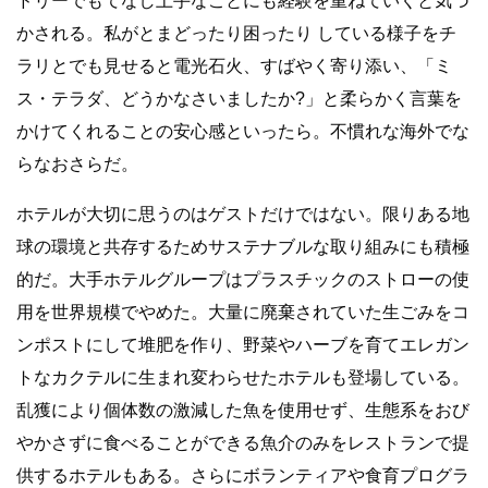
ドリーでもてなし上手なことにも経験を重ねていくと気づ
かされる。私がとまどったり困ったり している様子をチ
ラリとでも見せると電光石火、すばやく寄り添い、「ミ
ス・テラダ、どうかなさいましたか?」と柔らかく言葉を
かけてくれることの安心感といったら。不慣れな海外でな
らなおさらだ。
ホテルが大切に思うのはゲストだけではない。限りある地
球の環境と共存するためサステナブルな取り組みにも積極
的だ。大手ホテルグループはプラスチックのストローの使
用を世界規模でやめた。大量に廃棄されていた生ごみをコ
ンポストにして堆肥を作り、野菜やハーブを育てエレガン
トなカクテルに生まれ変わらせたホテルも登場している。
乱獲により個体数の激減した魚を使用せず、生態系をおび
やかさずに食べることができる魚介のみをレストランで提
供するホテルもある。さらにボランティアや食育プログラ