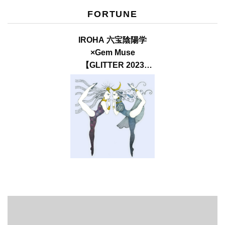
FORTUNE
IROHA 六宝陰陽学
×Gem Muse
【GLITTER 2023
SUMMER issue】