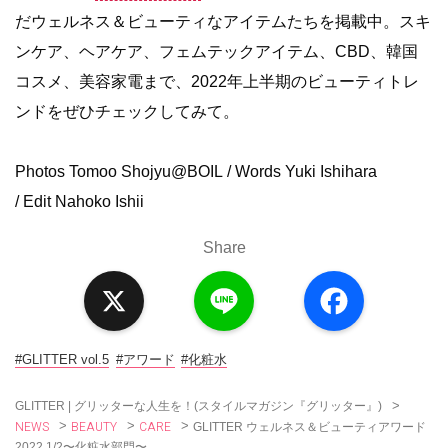
だウェルネス＆ビューティなアイテムたちを掲載中。スキ
ンケア、ヘアケア、フェムテックアイテム、CBD、韓国
コスメ、美容家電まで、2022年上半期のビューティトレ
ンドをぜひチェックしてみて。
Photos Tomoo Shojyu@BOIL / Words Yuki Ishihara
/ Edit Nahoko Ishii
Share
X
L
F
i
a
n
c
e
e
b
o
#GLITTER vol.5
#アワード
#化粧水
o
k
>
GLITTER | グリッターな人生を！(スタイルマガジン『グリッター』)
NEWS
BEAUTY
CARE
>
>
>
GLITTER ウェルネス＆ビューティアワード
2022 1/2〜化粧水部門〜