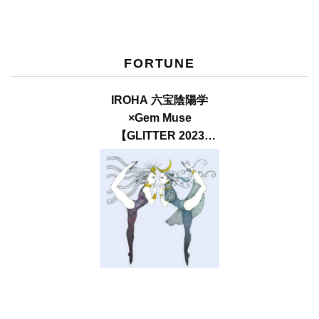
FORTUNE
IROHA 六宝陰陽学
×Gem Muse
【GLITTER 2023
SUMMER issue】