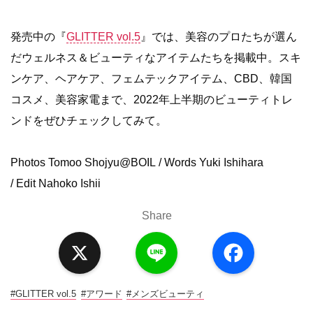
発売中の『
GLITTER vol.5
』では、美容のプロたちが選ん
だウェルネス＆ビューティなアイテムたちを掲載中。スキ
ンケア、ヘアケア、フェムテックアイテム、CBD、韓国
コスメ、美容家電まで、2022年上半期のビューティトレ
ンドをぜひチェックしてみて。
Photos Tomoo Shojyu@BOIL / Words Yuki Ishihara
/ Edit Nahoko Ishii
Share
X
L
F
i
a
n
c
e
e
b
o
#GLITTER vol.5
#アワード
#メンズビューティ
o