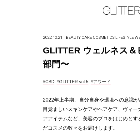
2022.10.21
BEAUTY
CARE
COSMETICS
LIFESTYLE
WE
GLITTER ウェルネス＆
部門〜
#CBD
#GLITTER vol.5
#アワード
2022年上半期、自分自身や環境への意識
目覚ましいスキンケアやヘアケア、ヴィー
アアイテムなど、美容のプロをはじめとする
だコスメの数々をお届けします。