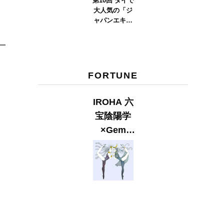
第10回 タイで
大人気の「ジ
ャパンエキス
ポタイラン
ド」とは？
Part.2
FORTUNE
IROHA 六
宝陰陽学
×Gem
Muse
【GLITTER
2023
SUMMER
issue】