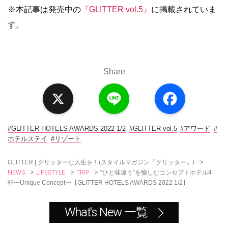
※本記事は発売中の
『GLITTER vol.5』
に掲載されていま
す。
Share
X
L
F
i
a
n
c
e
e
b
o
#GLITTER HOTELS AWARDS 2022 1/2
#GLITTER vol.5
#アワード
#
o
ホテルステイ
#リゾート
k
>
GLITTER | グリッターな人生を！(スタイルマガジン『グリッター』)
NEWS
LIFESTYLE
TRIP
>
>
>
“ひと味違う”を愉しむコンセプトホテル4
軒〜Unique Concept〜【GLITTER HOTELS AWARDS 2022 1/2】
What's New 一覧