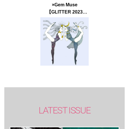
×Gem Muse
【GLITTER 2023
SUMMER issue】
LATEST ISSUE