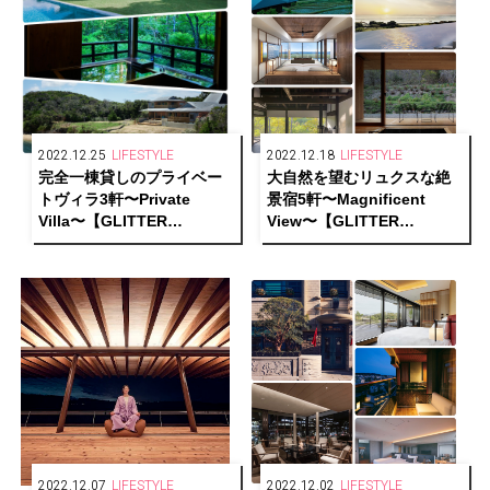
2022.12.25
LIFESTYLE
2022.12.18
LIFESTYLE
完全一棟貸しのプライベー
大自然を望むリュクスな絶
トヴィラ3軒〜Private
景宿5軒〜Magnificent
Villa〜【GLITTER
View〜【GLITTER
HOTELS AWARDS 2022
HOTELS AWARDS 2022
1/2】
1/2】
2022.12.07
LIFESTYLE
2022.12.02
LIFESTYLE