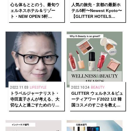
心も体もととのう、最旬ウ
人気の旅先・京都の最新ホ
ェルネスホテル＆リゾー
テル5軒〜Newest Kyoto〜
ト・NEW OPEN 5軒
【GLITTER HOTELS
【GLITTER HOTELS
AWARDS 2022 1/2】
AWARDS 2022 1/2】
2022.11.03
LIFESTYLE
2022.10.24
BEAUTY
トラベルジャーナリスト・
GLITTER ウェルネス＆ビュ
寺田直子さんが考える、大
ーティアワード2022 1/2 韓
切な人と過ごすためのリュ
国コスメのすごさを教え
クスなお宿とは【GLITTER
て！〜Why K-Beauty is so
HOTELS AWARDS 2022
great〜
1/2】