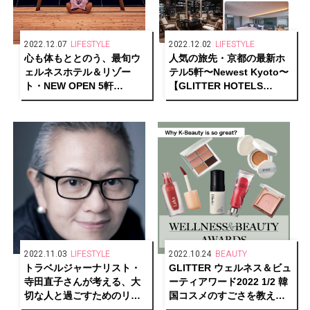
2022.12.07
LIFESTYLE
2022.12.02
LIFESTYLE
心も体もととのう、最旬ウ
人気の旅先・京都の最新ホ
ェルネスホテル＆リゾー
テル5軒〜Newest Kyoto〜
ト・NEW OPEN 5軒
【GLITTER HOTELS
【GLITTER HOTELS
AWARDS 2022 1/2】
AWARDS 2022 1/2】
2022.11.03
LIFESTYLE
2022.10.24
BEAUTY
トラベルジャーナリスト・
GLITTER ウェルネス＆ビュ
寺田直子さんが考える、大
ーティアワード2022 1/2 韓
切な人と過ごすためのリュ
国コスメのすごさを教え
クスなお宿とは【GLITTER
て！〜Why K-Beauty is so