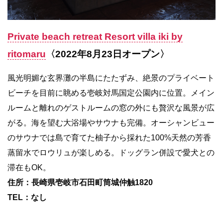
Private beach retreat Resort villa iki by
ritomaru
〈2022年8月23日オープン〉
風光明媚な玄界灘の半島にたたずみ、絶景のプライベート
ビーチを目前に眺める壱岐対馬国定公園内に位置。メイン
ルームと離れのゲストルームの窓の外にも贅沢な風景が広
がる。海を望む大浴場やサウナも完備。オーシャンビュー
のサウナでは島で育てた柚子から採れた100%天然の芳香
蒸留水でロウリュが楽しめる。ドッグラン併設で愛犬との
滞在もOK。
住所：長崎県壱岐市石田町筒城仲触1820
TEL：なし