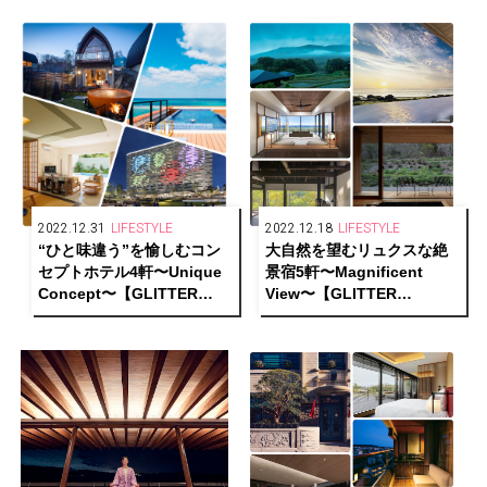
Part.2【GLITTER HOTELS
Part.1【GLITTER HOTELS
AWARDS 2022 1/2】
AWARDS 2022 1/2】
2022.12.31
LIFESTYLE
2022.12.18
LIFESTYLE
“ひと味違う”を愉しむコン
大自然を望むリュクスな絶
セプトホテル4軒〜Unique
景宿5軒〜Magnificent
Concept〜【GLITTER
View〜【GLITTER
HOTELS AWARDS 2022
HOTELS AWARDS 2022
1/2】
1/2】