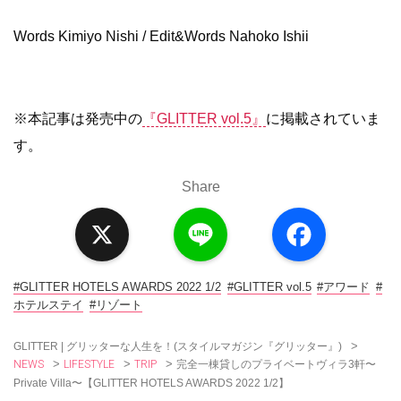
Words Kimiyo Nishi / Edit&Words Nahoko Ishii
※本記事は発売中の
『GLITTER vol.5』
に掲載されていま
す。
Share
X
L
F
i
a
n
c
e
e
b
o
#GLITTER HOTELS AWARDS 2022 1/2
#GLITTER vol.5
#アワード
#
o
ホテルステイ
#リゾート
k
>
GLITTER | グリッターな人生を！(スタイルマガジン『グリッター』)
NEWS
LIFESTYLE
TRIP
>
>
>
完全一棟貸しのプライベートヴィラ3軒〜
Private Villa〜【GLITTER HOTELS AWARDS 2022 1/2】