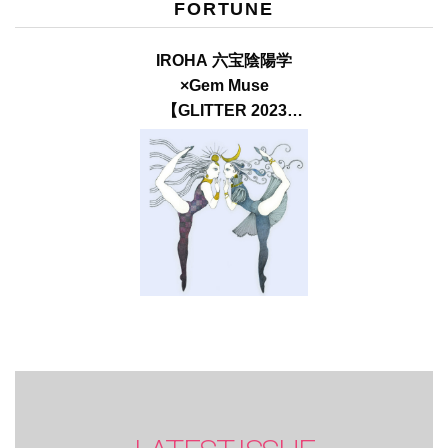
FORTUNE
IROHA 六宝陰陽学
×Gem Muse
【GLITTER 2023
SUMMER issue】