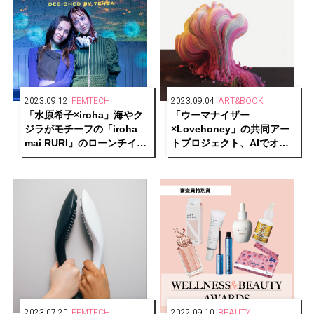
2023.09.12
FEMTECH
2023.09.04
ART&BOOK
「水原希子×iroha」海やク
「ウーマナイザー
ジラがモチーフの「iroha
×Lovehoney」の共同アー
mai RURI」のローンチイベ
トプロジェクト、AIでオー
ントを開催
ガズムを再現した「オーガ
ズムアート」を実施
2023.07.20
FEMTECH
2022.09.10
BEAUTY