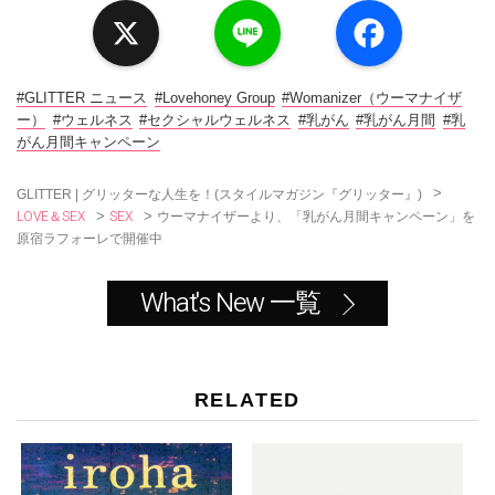
X
L
F
i
a
n
c
e
e
b
o
#GLITTER ニュース
#Lovehoney Group
#Womanizer（ウーマナイザ
o
ー）
#ウェルネス
#セクシャルウェルネス
#乳がん
#乳がん月間
#乳
k
がん月間キャンペーン
>
GLITTER | グリッターな人生を！(スタイルマガジン『グリッター』)
LOVE＆SEX
SEX
>
>
ウーマナイザーより、「乳がん月間キャンペーン」を
原宿ラフォーレで開催中
What's New 一覧
RELATED