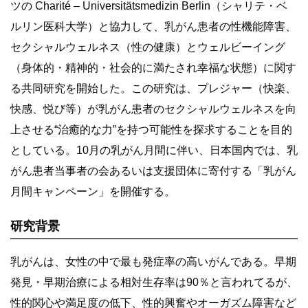
ツの Charité – Universitätsmedizin Berlin（シャリテ・ベ
ルリン医科大学）と協力して、乳がん患者の性機能障害、
セクシャルウェルネス（性の健康）とウェルビーイング
（身体的・精神的・社会的に満たされ幸福な状態）に関す
る共同研究を開始した。この研究は、プレジャー（快楽、
快感、悦び等）が乳がん患者のセクシャルウェルネスを向
上させる“治癒的な力”を持つ可能性を探求することを目的
としている。10月の乳がん月間に伴い、日本国内では、乳
がん患者当事者の会あるいは支援団体に寄付する「乳がん
月間キャンペーン」を開催する。
研究背景
乳がんは、女性の中で最も発症率の高いがんである。早期
発見・早期治療による相対生存率は90％と言われてるが、
性的関心や満足度の低下、性的興奮やオーガズム障害など