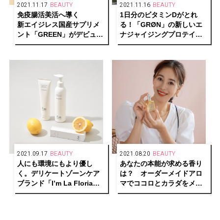
2021.11.17
BEAUTY
2021.11.16
BEAUTY
免疫腸活美活へ導く
1日分のビタミンDがとれ
新エイジレス国産サプリメ
る！「GRØN」の新しいエ
ント「GREEN」がデビュ
ナジャイジングプロテイン
ー。
が、毎日をエネルギッシュ
次世代成分 NMN も 99.9%
で輝かしくサポート。
配合！
2021.09.17
BEAUTY
2021.08.20
BEAUTY
人にも環境にもより優し
あなたの本能が求める香り
く。デリケートゾーンケア
は？ オーダーメイドアロ
ブランド「I’m La Floria」
マでココロとカラダをメン
がリブランディング！
テナンス。【モデル大桑マ
イミ×美容アロマアドバイザ
ー近田梨絵子】