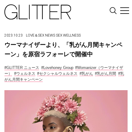
2023.10.23
LOVE＆SEX
NEWS
SEX
WELLNESS
ウーマナイザーより、「乳がん月間キャンペ
ーン」を原宿ラフォーレで開催中
#GLITTER ニュース
#Lovehoney Group
#Womanizer（ウーマナイザ
ー）
#ウェルネス
#セクシャルウェルネス
#乳がん
#乳がん月間
#乳
がん月間キャンペーン