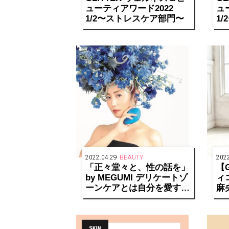
ューティアワード2022
ュ
1/2〜ストレスケア部門〜
1
2022.04.29
BEAUTY
2022
「正々堂々と、性の話を」
【G
by MEGUMI デリケートゾ
ィ
ーンケアとは自分を愛する
麻
こと
る