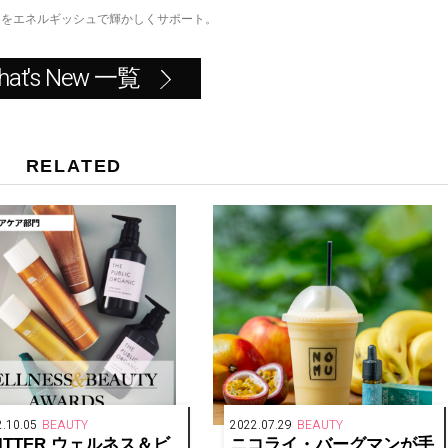
日をエネルギッシュで輝かしくサポート。
hat's New 一覧
RELATED
.10.05
BEAUTY
2022.07.29
BEAUTY
LITTER ウェルネス＆ビ
ニコライ・バーグマンが手