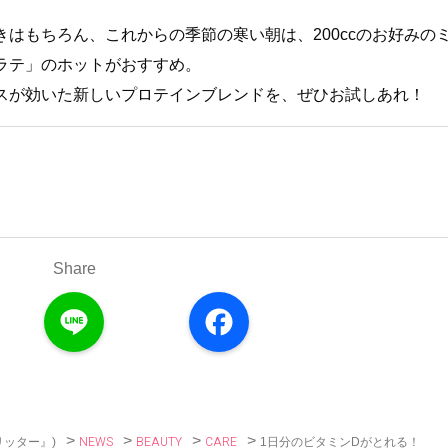
はもちろん、これからの季節の寒い朝は、200ccのお好みの
ラテ」のホットがおすすめ。
スが効いた新しいプロテインブレンドを、ぜひお試しあれ！
Share
L
F
i
a
n
c
e
e
b
o
o
k
>
>
>
>
NEWS
BEAUTY
CARE
1日分のビタミンDがとれる！
リッター』)