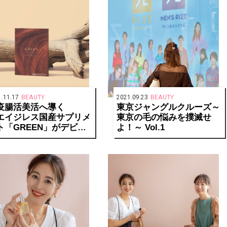
.11.17
BEAUTY
2021.09.23
BEAUTY
疫腸活美活へ導く
東京ジャングルクルーズ～
エイジレス国産サプリメ
東京の毛の悩みを撲滅せ
ト「GREEN」がデビュ
よ！～ Vol.1
。
代成分 NMN も 99.9%
合！