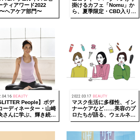
ーティアワード2022
掛けるカフェ「Nomu」か
/2〜ヘアケア部門〜
ら、夏季限定・CBD入りス
ムージーが登場
.04.16
BEAUTY
2022.03.17
BEAUTY
LITTER People】ボデ
マスク生活に多様性、イン
コーディネーター・山崎
ナーケアなど……美容のプ
央さんに学ぶ、輝き続け
ロたちが語る、ウェルネス
秘訣
＆ビューティ界の変化