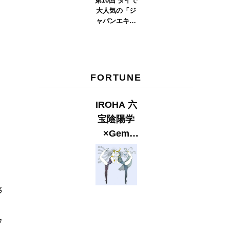
第10回 タイで
大人気の「ジ
ャパンエキス
ポタイラン
ド」とは？
Part.2
FORTUNE
IROHA 六
宝陰陽学
×Gem
Muse
【GLITTER
2023
SUMMER
移
issue】
ウ