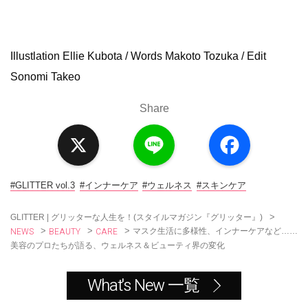
Illustlation Ellie Kubota / Words Makoto Tozuka / Edit
Sonomi Takeo
Share
X
L
F
i
a
n
c
e
e
b
o
#GLITTER vol.3
#インナーケア
#ウェルネス
#スキンケア
o
k
>
GLITTER | グリッターな人生を！(スタイルマガジン『グリッター』)
NEWS
BEAUTY
CARE
>
>
>
マスク生活に多様性、インナーケアなど……
美容のプロたちが語る、ウェルネス＆ビューティ界の変化
What's New 一覧