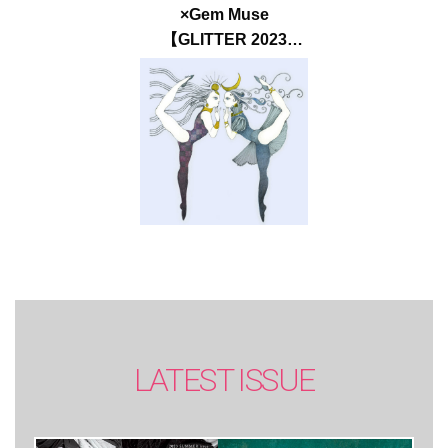
×Gem Muse
【GLITTER 2023
SUMMER issue】
LATEST ISSUE