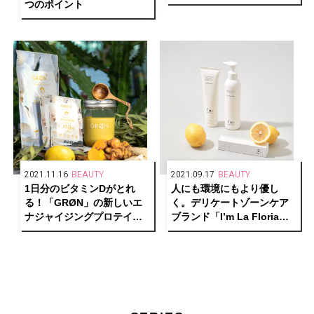
つのポイント
2021.11.16
BEAUTY
2021.09.17
BEAUTY
1日分のビタミンDがとれ
人にも環境にもより優し
る！「GRØN」の新しいエ
く。デリケートゾーンケア
ナジャイジングプロテイン
ブランド「I’m La Floria」
が、毎日をエネルギッシュ
がリブランディング！
で輝かしくサポート。