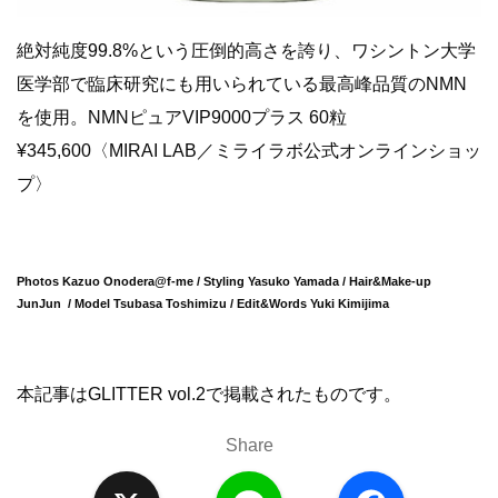
絶対純度99.8%という圧倒的高さを誇り、ワシントン大学
医学部で臨床研究にも用いられている最高峰品質のNMN
を使用。NMNピュアVIP9000プラス 60粒
¥345,600〈MIRAI LAB／ミライラボ公式オンラインショッ
プ〉
Photos Kazuo Onodera@f-me / Styling Yasuko Yamada / Hair&Make-up
JunJun / Model Tsubasa Toshimizu / Edit&Words Yuki Kimijima
本記事はGLITTER vol.2で掲載されたものです。
Share
X
L
F
i
a