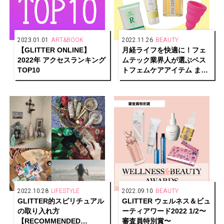
2023.01.01
ART&BOOK
2022.11.26
BEAUTY
【GLITTER ONLINE】
月経ライフを快適に！フェ
2022年 アクセスランキング
ムテック業界人が選ぶベス
TOP10
トフェムケアアイテム まと
め
2022.10.28
LIFESTYLE
2022.09.10
BEAUTY
GLITTER的スピリチュアル
GLITTER ウェルネス＆ビュ
の取り入れ方
ーティアワード2022 1/2〜
【RECOMMENDED
審査員特別賞〜