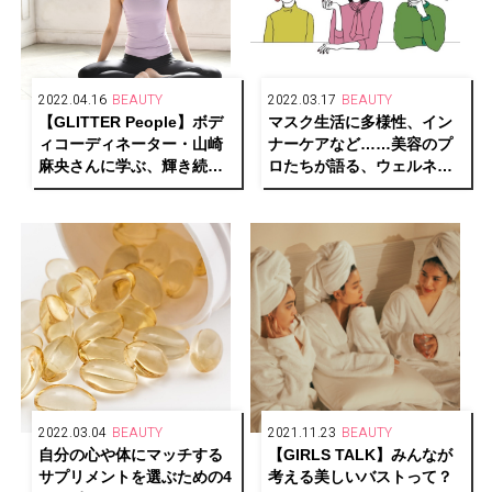
2022.04.16
BEAUTY
2022.03.17
BEAUTY
【GLITTER People】ボデ
マスク生活に多様性、イン
ィコーディネーター・山崎
ナーケアなど……美容のプ
麻央さんに学ぶ、輝き続け
ロたちが語る、ウェルネス
る秘訣
＆ビューティ界の変化
2022.03.04
BEAUTY
2021.11.23
BEAUTY
自分の心や体にマッチする
【GIRLS TALK】みんなが
サプリメントを選ぶための4
考える美しいバストって？