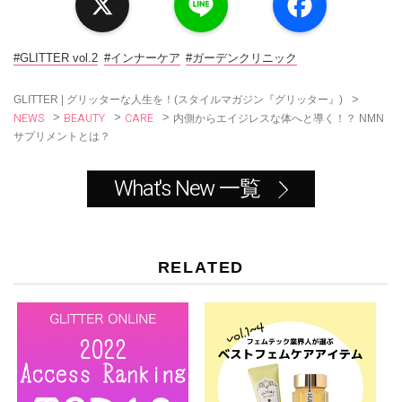
n
c
e
e
b
o
#GLITTER vol.2
#インナーケア
#ガーデンクリニック
o
k
>
GLITTER | グリッターな人生を！(スタイルマガジン『グリッター』)
NEWS
BEAUTY
CARE
>
>
>
内側からエイジレスな体へと導く！？ NMN
サプリメントとは？
What's New 一覧
RELATED