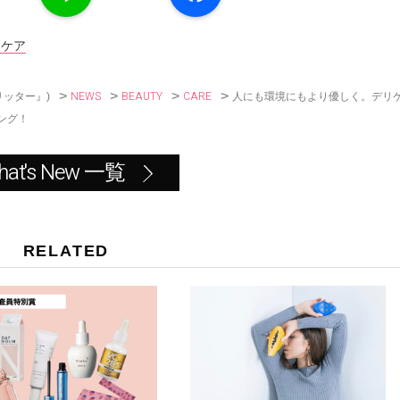
e
e
b
o
ムケア
o
k
>
>
>
>
NEWS
BEAUTY
CARE
人にも環境にもより優しく。デリ
リッター』)
ィング！
hat's New 一覧
RELATED