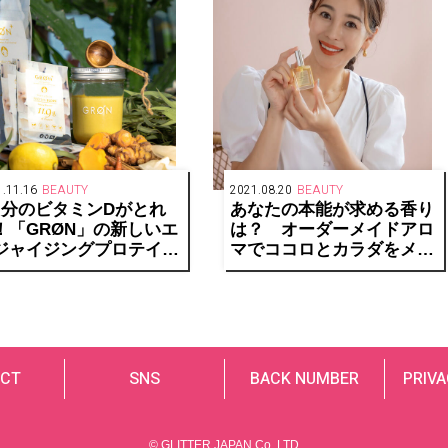
.11.16
BEAUTY
2021.08.20
BEAUTY
日分のビタミンDがとれ
あなたの本能が求める香り
！「GRØN」の新しいエ
は？ オーダーメイドアロ
ジャイジングプロテイン
マでココロとカラダをメン
、毎日をエネルギッシュ
テナンス。【モデル大桑マ
輝かしくサポート。
イミ×美容アロマアドバイ
ザー近田梨絵子】
CT
SNS
BACK NUMBER
PRIVA
© GLITTER JAPAN Co.,LTD