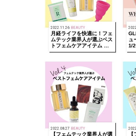
2022.11.26
BEAUTY
2022
月経ライフを快適に！フェ
G
ムテック業界人が選ぶベス
ュ
トフェムケアアイテム ま
1
とめ
2022.08.27
BEAUTY
2022
【フェムテック業界人が選
【