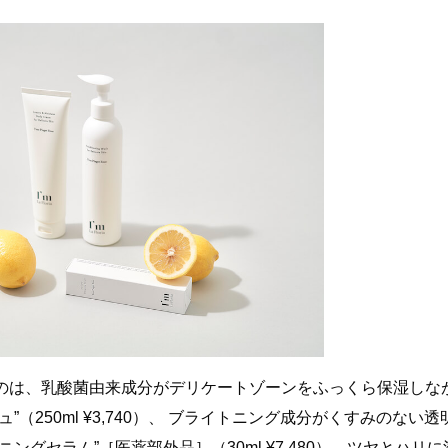
のは、乳酸菌由来成分がデリケートゾーンをふっくら保湿しな
（250ml ¥3,740）、 ブライトニング成分がくすみのない透
グセラム”［医薬部外品］（30ml ¥7,480）、ツヤとハリに