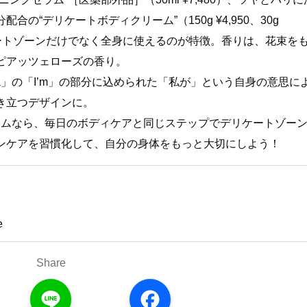
の“デリケートボディクリーム”（150g ¥4,950、30g
リケートゾーンだけでなく全身に使えるのが特徴。香りは、花束を
ピアッツェローズの香り。
oria」の「I’m」の部分に込められた「私が」という自身の意思に
き立つデザインに。
」のアイテムなら、毎日のボディケアと同じステップでデリケートゾー
ンケアを習慣化して、自分の身体をもっと大切にしよう！
e
Share
L
F
i
a
n
c