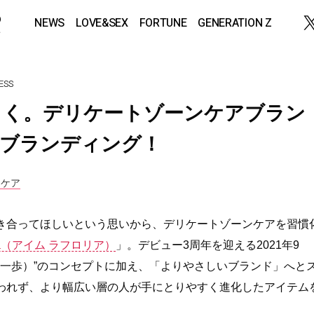
NEWS
LOVE&SEX
FORTUNE
GENERATION Z
ESS
しく。デリケートゾーンケアブラン
a」がリブランディング！
ムケア
き合ってほしいという思いから、デリケートゾーンケアを習慣
loria（アイム ラフロリア）
」。デビュー3周年を迎える2021年9
愛するための一歩）”のコンセプトに加え、「よりやさしいブランド」へと
われず、より幅広い層の人が手にとりやすく進化したアイテム