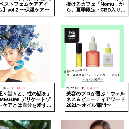
 ベストフェムケアアイ
掛けるカフェ「Nomu」か
ム】vol.2 〜保湿ケア〜
ら、夏季限定・CBD入りス
ムージーが登場
.04.29
BEAUTY
2022.03.18
BEAUTY
正々堂々と、性の話を」
美容のプロが選ぶ！ウェル
EGUMI デリケートゾ
ネス＆ビューティアワード
ンケアとは自分を愛する
2021〜オイル部門〜
と