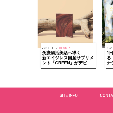
2021.11.17
BEAUTY
2021
免疫腸活美活へ導く
1
新エイジレス国産サプリメ
る
ント「GREEN」がデビュ
ナ
ー。
が
次世代成分 NMN も 99.9%
で
配合！
SITE INFO
CONTA