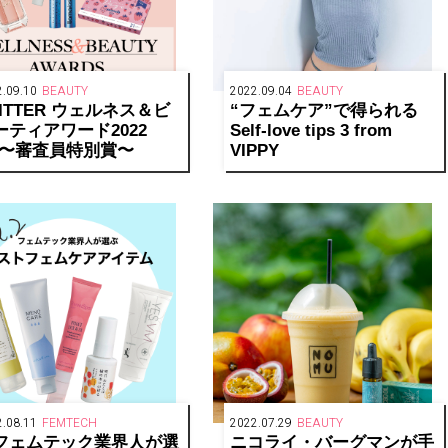
.09.10
BEAUTY
2022.09.04
BEAUTY
LITTER ウェルネス＆ビ
“フェムケア”で得られる
ーティアワード2022
Self-love tips 3 from
/2〜審査員特別賞〜
VIPPY
.08.11
FEMTECH
2022.07.29
BEAUTY
フェムテック業界人が選
ニコライ・バーグマンが手