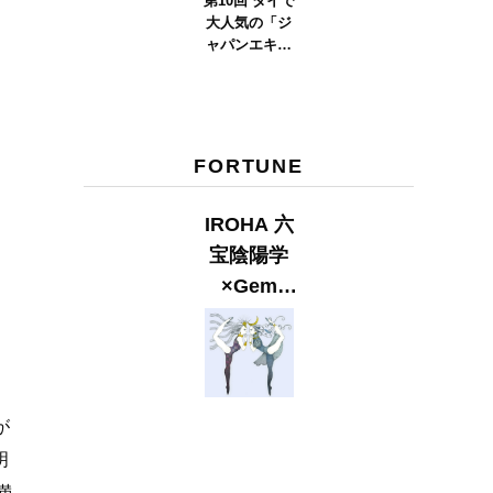
第10回 タイで
大人気の「ジ
ャパンエキス
ポタイラン
ド」とは？
Part.2
FORTUNE
IROHA 六
宝陰陽学
×Gem
Muse
【GLITTER
2023
SUMMER
が
issue】
明
満