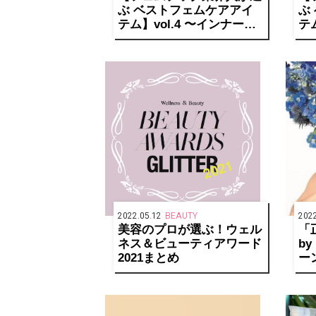
ぶ ベストフェムケアアイ
ぶ
テム】vol.4 〜インナーケ
テ
ア〜
2022.05.12
BEAUTY
2022
美容のプロが選ぶ！ウェル
「
ネス＆ビューティアワード
by M
2021まとめ
ー
こ