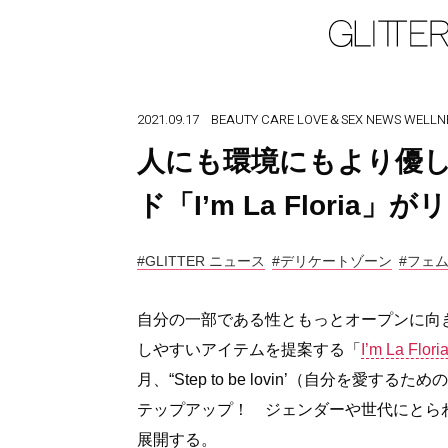
2021.09.17
BEAUTY
CARE
LOVE＆SEX
NEWS
WELLN
人にも環境にもより優
ド「I’m La Flori
#GLITTER ニュース
#デリケートゾーン
#フェ
自分の一部である性ともっとオープンに向
しやすいアイテムを提案する「
I’m La F
月、“Step to be lovin’（自分を
テップアップ！ ジェンダーや世代にとら
展開する。