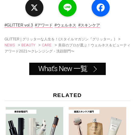
X
L
F
i
a
n
c
e
e
b
o
#GLITTER vol.3
#アワード
#ウェルネス
#スキンケア
o
k
>
GLITTER | グリッターな人生を！(スタイルマガジン『グリッター』)
NEWS
BEAUTY
CARE
>
>
>
美容のプロが選ぶ！ウェルネス＆ビューティ
アワード2021〜クレンジング・洗顔部門〜
What's New 一覧
RELATED