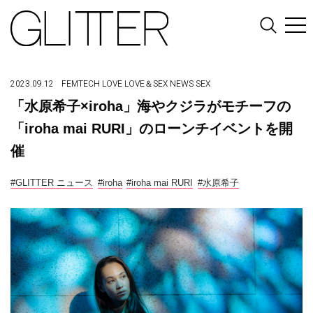
2023.09.12
FEMTECH
LOVE
LOVE＆SEX
NEWS
SEX
「水原希子×iroha」海やクジラがモチーフの
「iroha mai RURI」のローンチイベントを開
催
#GLITTER ニュース
#iroha
#iroha mai RURI
#水原希子