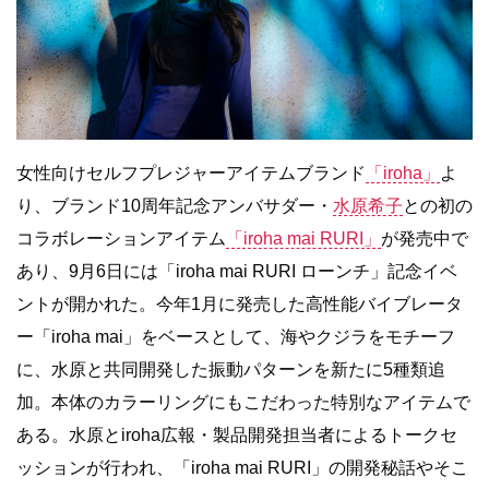
女性向けセルフプレジャーアイテムブランド
「iroha」
よ
り、ブランド10周年記念アンバサダー・
水原希子
との初の
コラボレーションアイテム
「iroha mai RURI」
が発売中で
あり、9月6日には「iroha mai RURI ローンチ」記念イベ
ントが開かれた。今年1月に発売した高性能バイブレータ
ー「iroha mai」をベースとして、海やクジラをモチーフ
に、水原と共同開発した振動パターンを新たに5種類追
加。本体のカラーリングにもこだわった特別なアイテムで
ある。⽔原とiroha広報・製品開発担当者によるトークセ
ッションが⾏われ、「iroha mai RURI」の開発秘話やそこ