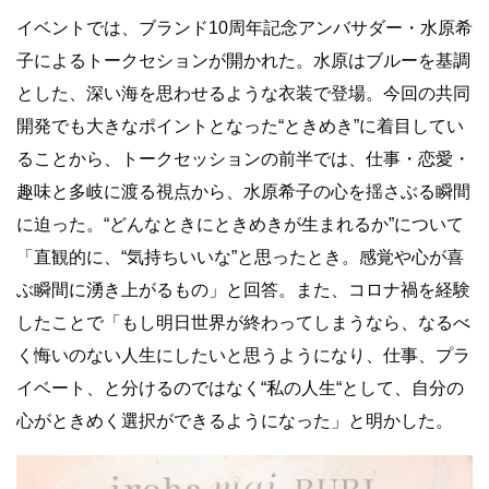
イベントでは、ブランド10周年記念アンバサダー・水原希
子によるトークセションが開かれた。⽔原はブルーを基調
とした、深い海を思わせるような⾐装で登場。今回の共同
開発でも⼤きなポイントとなった“ときめき”
に着⽬してい
ることから、トークセッションの前半では、仕事・恋愛・
趣味と多岐に渡る視点から、⽔原希⼦の⼼を揺さぶる瞬間
に迫った。“どんなときにときめきが⽣まれるか”について
「直観的に、“気持ちいいな”と思ったとき。感覚や⼼が喜
ぶ瞬間に湧き上がるもの」と回答。また、コロナ禍を経験
したことで「もし明⽇世界が終わってしまうなら、なるべ
く悔いのない⼈⽣にしたいと思うようになり、仕事、プラ
イベート、と分けるのではなく“私の⼈⽣“として、⾃分の
⼼がときめく選択ができるようになった」と明かした。