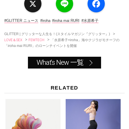
i
a
n
c
e
e
b
o
#GLITTER ニュース
#iroha
#iroha mai RURI
#水原希子
o
k
>
GLITTER | グリッターな人生を！(スタイルマガジン『グリッター』)
LOVE＆SEX
FEMTECH
>
>
「水原希子×iroha」海やクジラがモチーフの
「iroha mai RURI」のローンチイベントを開催
What's New 一覧
RELATED