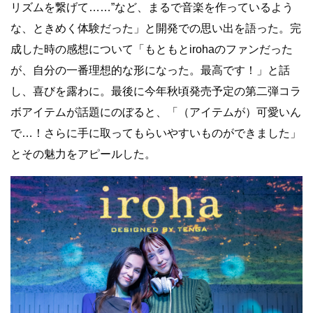
リズムを繋げて……”など、まるで⾳楽を作っているよう
な、ときめく体験だった」と開発での思い出を語った。完
成した時の感想について「もともとirohaのファンだった
が、⾃分の⼀番理想的な形になった。最⾼です！」と話
し、喜びを露わに。最後に今年秋頃発売予定の第⼆弾コラ
ボアイテムが話題にのぼると、「（アイテムが）可愛いん
で…！さらに⼿に取ってもらいやすいものができました」
とその魅⼒をアピールした。