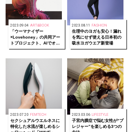
2023.09.04
ART&BOOK
2023.08.11
FASHION
「ウーマナイザー
生理中のヨガも安⼼！漏れ
×Lovehoney」の共同アー
を気にせず使える⽇本初の
トプロジェクト、AIでオー
吸⽔ヨガウエア新登場
ガズムを再現した「オーガ
ズムアート」を実施
2023.07.20
FEMTECH
2023.03.06
LIFESTYLE
セクシュアルウエルネスに
子宮内膜症で悩む女性が“プ
特化した水流が楽しめるシ
レジャー”を楽しめる3つの