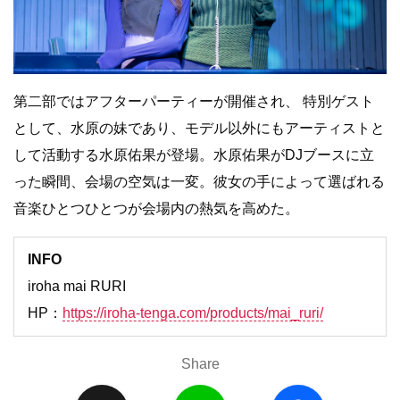
第⼆部ではアフターパーティーが開催され、 特別ゲスト
として、⽔原の妹であり、モデル以外にもアーティストと
して活動する⽔原佑果が登場。⽔原佑果がDJブースに⽴
った瞬間、会場の空気は⼀変。彼⼥の⼿によって選ばれる
⾳楽ひとつひとつが会場内の熱気を⾼めた。
INFO
iroha mai RURI
HP：
https://iroha-tenga.com/products/mai_ruri/
Share
X
L
F