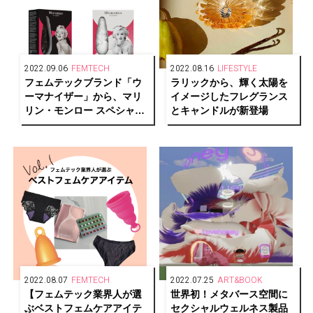
2022.09.06
FEMTECH
2022.08.16
LIFESTYLE
フェムテックブランド「ウ
ラリックから、輝く太陽を
ーマナイザー」から、マリ
イメージしたフレグランス
リン・モンロー スペシャル
とキャンドルが新登場
エディションが4色展開で発
売
2022.08.07
FEMTECH
2022.07.25
ART&BOOK
【フェムテック業界人が選
世界初！メタバース空間に
ぶベストフェムケアアイテ
セクシャルウェルネス製品