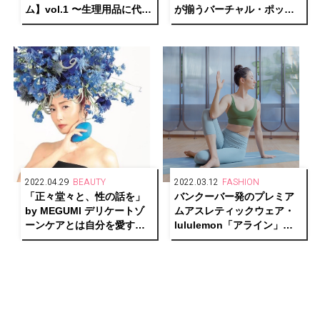
ム】vol.1 〜生理用品に代わ
が揃うバーチャル・ポップ
る新しい選択肢・お役立ち
アップストア
プロダクト&ケア習慣〜
「Lovehoney」が開催中
2022.04.29
BEAUTY
2022.03.12
FASHION
「正々堂々と、性の話を」
バンクーバー発のプレミア
by MEGUMI デリケートゾ
ムアスレティックウェア・
ーンケアとは自分を愛する
lululemon「アライン」シ
こと
リーズの魅力