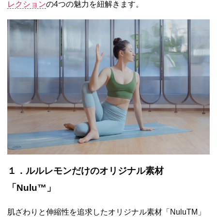
レクション
の
4
つの魅力を紐解きます。
１．ルルレモンだけのオリジナル素材
「
Nulu
™」
肌ざわりと伸縮性を追求したオリジナル素材「NuluTM」