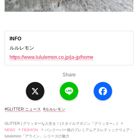
INFO
ルルレモン
https://www.lululemon.co.jp/ja-jp/home
Share
X
L
F
i
a
n
c
e
e
b
o
#GLITTER ニュース
#ルルレモン
o
k
>
GLITTER | グリッターな人生を！(スタイルマガジン『グリッター』)
NEWS
FASHION
>
>
バンクーバー発のプレミアムアスレティックウェア・
lululemon「アライン」シリーズの魅力