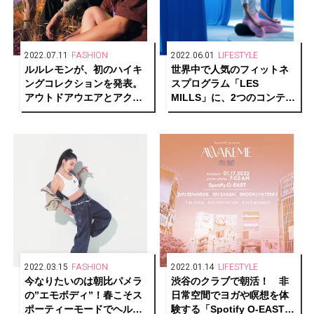
2022.07.11
FASHION
2022.06.01
LIFESTYLE
ルルレモンが、初のハイキ
世界中で人気のフィットネ
ングコレクションを発表。
スプログラム「LES
アウトドアウエアとアクセ
MILLS」に、2つのコンテン
サリー22アイテムをライン
ツが追加。オンラインフィ
ナップ
ットネスLEAN BODYにて
配信中！
2022.03.15
FASHION
2022.01.14
LIFESTYLE
今なりたいのは朝比パメラ
渋谷のクラブで朝活！ 非
の”エモボディ”！春こそス
日常空間でヨガや瞑想を体
ポーティーモードでヘルシ
験する「Spotify O-EAST」