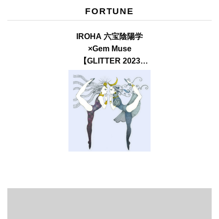
FORTUNE
IROHA 六宝陰陽学
×Gem Muse
【GLITTER 2023
SUMMER issue】