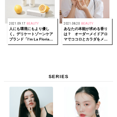
2021.09.17
BEAUTY
2021.08.20
BEAUTY
人にも環境にもより優し
あなたの本能が求める香り
く。デリケートゾーンケア
は？ オーダーメイドアロ
ブランド「I’m La Floria」
マでココロとカラダをメン
がリブランディング！
テナンス。【モデル大桑マ
イミ×美容アロマアドバイザ
ー近田梨絵子】
SERIES