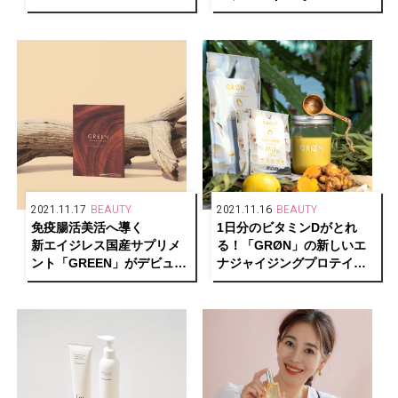
ーなパーツ魅せ
初のウェルネスイベントが
開催。
2021.11.17
BEAUTY
2021.11.16
BEAUTY
免疫腸活美活へ導く
1日分のビタミンDがとれ
新エイジレス国産サプリメ
る！「GRØN」の新しいエ
ント「GREEN」がデビュ
ナジャイジングプロテイン
ー。
が、毎日をエネルギッシュ
次世代成分 NMN も 99.9%
で輝かしくサポート。
配合！