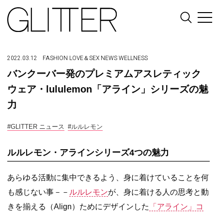
2022.03.12
FASHION
LOVE＆SEX
NEWS
WELLNESS
バンクーバー発のプレミアムアスレティック
ウェア・lululemon「アライン」シリーズの魅
力
#GLITTER ニュース
#ルルレモン
ルルレモン・アラインシリーズ4つの魅力
あらゆる活動に集中できるよう、
身に着けていることを何
も感じない事－－
ルルレモン
が、
身に着ける人の思考と動
きを揃える（
Align）
ためにデザイン
した
「アライン」コ