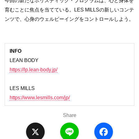
今回の新たなホリスティック・プログラムは、心と身体を
育むことに焦点を当てている。LES MILLSの新しいコンテ
ンツで、心身のウェルビーイングをコントロールしよう。
INFO
LEAN BODY
https://lp.lean-body.jp/
LES MILLS
https://www.lesmills.com/jp/
Share
X
L
F
i
a
n
c