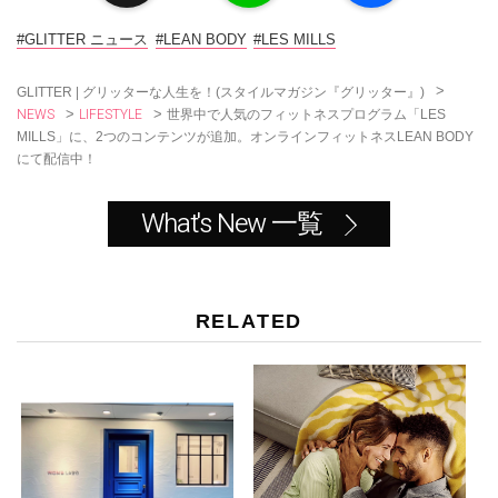
e
e
b
o
#GLITTER ニュース
#LEAN BODY
#LES MILLS
o
k
>
GLITTER | グリッターな人生を！(スタイルマガジン『グリッター』)
NEWS
LIFESTYLE
>
>
世界中で人気のフィットネスプログラム「LES
MILLS」に、2つのコンテンツが追加。オンラインフィットネスLEAN BODY
にて配信中！
What's New 一覧
RELATED