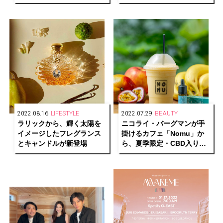
エディションが4色展開で発
売
2022.08.16
LIFESTYLE
2022.07.29
BEAUTY
ラリックから、輝く太陽を
ニコライ・バーグマンが手
イメージしたフレグランス
掛けるカフェ「Nomu」か
とキャンドルが新登場
ら、夏季限定・CBD入りス
ムージーが登場