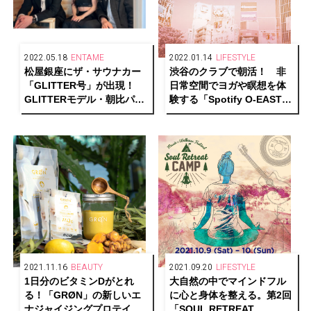
2022.05.18
ENTAME
2022.01.14
LIFESTYLE
松屋銀座にザ・サウナカー
渋谷のクラブで朝活！ 非
「GLITTER号」が出現！
日常空間でヨガや瞑想を体
GLITTERモデル・朝比パメ
験する「Spotify O-EAST」
ラ出演トークイベント「サ
初のウェルネスイベントが
ウナが銀座にやってきた
開催。
よ！」レポート
2021.11.16
BEAUTY
2021.09.20
LIFESTYLE
1日分のビタミンDがとれ
大自然の中でマインドフル
る！「GRØN」の新しいエ
に心と身体を整える。第2回
ナジャイジングプロテイン
「SOUL RETREAT