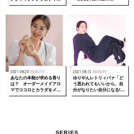
が、毎日をエネルギッシュ
CAMP」の開催が決定！
で輝かしくサポート。
2021.08.20
BEAUTY
2021.08.12
BEAUTY
あなたの本能が求める香り
ゆりやんレトリィバァ「ど
は？ オーダーメイドアロ
う思われてもいいから、自
マでココロとカラダをメン
分がなりたい自分になる!
テナンス。【モデル大桑マ
“I don’t give a sh*t!”」
イミ×美容アロマアドバイザ
ー近田梨絵子】
SERIES