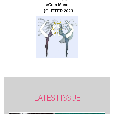
×Gem Muse
【GLITTER 2023
SUMMER issue】
LATEST ISSUE