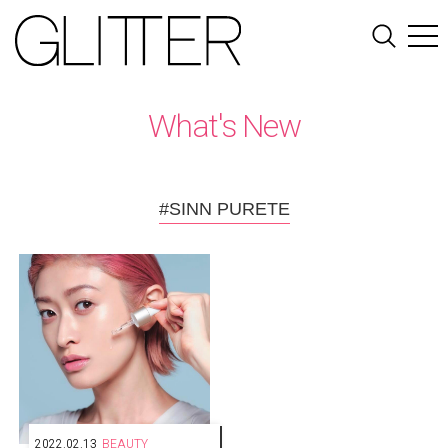
What's New
#SINN PURETE
2022.02.13
BEAUTY