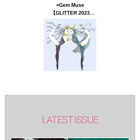
×Gem Muse
【GLITTER 2023
SUMMER issue】
LATEST ISSUE