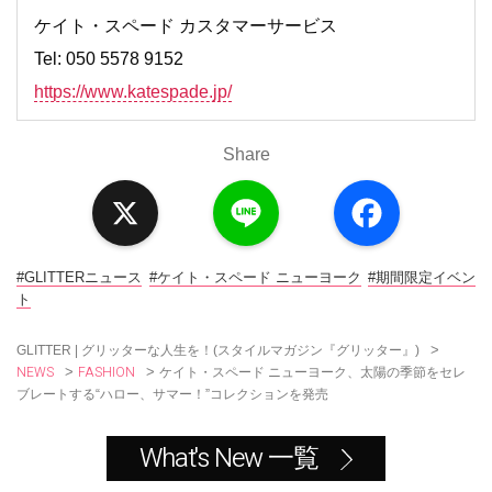
ケイト・スペード カスタマーサービス
Tel: 050 5578 9152
https://www.katespade.jp/
Share
X
L
F
i
a
n
c
e
e
b
o
#GLITTERニュース
#ケイト・スペード ニューヨーク
#期間限定イベン
o
ト
k
>
GLITTER | グリッターな人生を！(スタイルマガジン『グリッター』)
NEWS
FASHION
>
>
ケイト・スペード ニューヨーク、太陽の季節をセレ
ブレートする“ハロー、サマー！”コレクションを発売
What's New 一覧