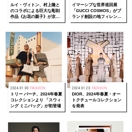
ルイ・ヴィトン、村上隆と
イマーシブな世界巡回展
のコラボによる巨大な彫刻
「GUCCI COSMOS」がブ
作品《お花の親子》が京都
ランド創設の地フィレンツ
市京セラ美術館の日本庭園
ェの姉妹都市・京都に上陸
に登場
2024.01.30
FASHION
2024.01.23
FASHION
トリー バーチ、2024年春夏
DIOR、2024年春夏・オー
コレクションより 「スウィ
トクチュールコレクション
ング ミニバッグ」が初登場
を発表