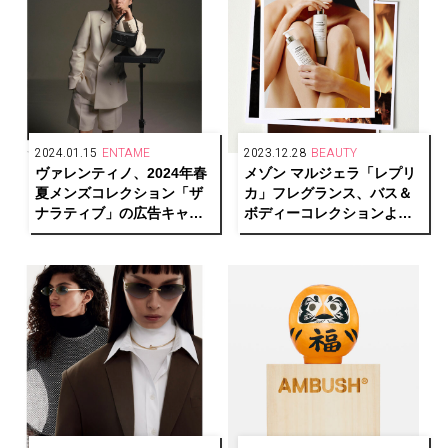
2024.01.15
ENTAME
2023.12.28
BEAUTY
ヴァレンティノ、2024年春
メゾン マルジェラ「レプリ
夏メンズコレクション「ザ
カ」フレグランス、バス＆
ナラティブ」の広告キャン
ボディーコレクションより
ペーンにBTSのSUGAを起
「バイ ザ ファイヤープレイ
用
ス」の香りを新発売