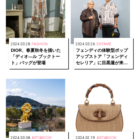
2024.03.28
FASHION
2024.03.26
ENTAME
DIOR、春夏秋冬を描いた
フェンディの体験型ポップ
「ディオ―ル ブックトー
アップストア「フェンディ
ト」バッグが登場
セレリア」に目黒蓮が来
場！撮り下ろしスペシャル
ムービーも限定公開
2024.03.08
ART&BOOK
2024.02.19
ART&BOOK