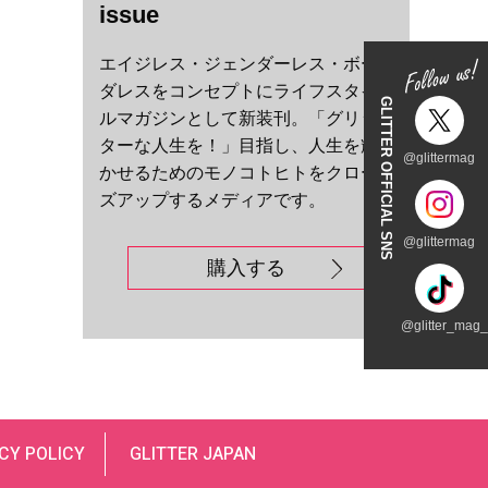
issue
エイジレス・ジェンダーレス・ボー
ダレスをコンセプトにライフスタイ
GLITTER OFFICIAL SNS
ルマガジンとして新装刊。「グリッ
ターな人生を！」目指し、人生を輝
@glittermag
かせるためのモノコトヒトをクロー
ズアップするメディアです。
@glittermag
購入する
@glitter_mag_t
CY POLICY
GLITTER JAPAN