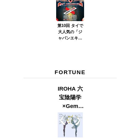
ver.2023』
第10回 タイで
大人気の「ジ
ャパンエキス
ポタイラン
ド」とは？
Part.2
FORTUNE
IROHA 六
宝陰陽学
×Gem
Muse
【GLITTER
2023