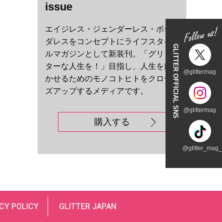
issue
エイジレス・ジェンダーレス・ボー
ダレスをコンセプトにライフスタイ
GLITTER OFFICIAL SNS
ルマガジンとして新装刊。「グリッ
ターな人生を！」目指し、人生を輝
@glittermag
かせるためのモノコトヒトをクロー
ズアップするメディアです。
@glittermag
購入する
@glitter_mag_t
CY POLICY
GLITTER JAPAN