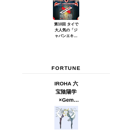
ver.2023』
第10回 タイで
大人気の「ジ
ャパンエキス
ポタイラン
ド」とは？
Part.2
FORTUNE
IROHA 六
宝陰陽学
×Gem
Muse
【GLITTER
2023