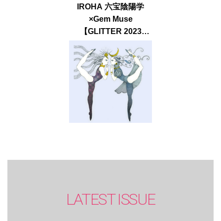
IROHA 六宝陰陽学
×Gem Muse
【GLITTER 2023
SUMMER issue】
LATEST ISSUE