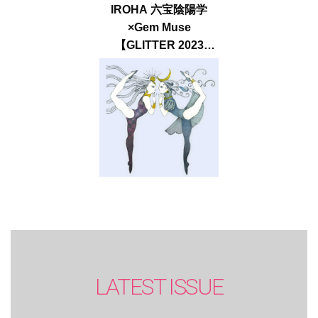
IROHA 六宝陰陽学
×Gem Muse
【GLITTER 2023
SUMMER issue】
LATEST ISSUE