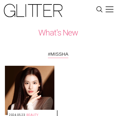
What's New
#MISSHA
2024.05.23
BEAUTY