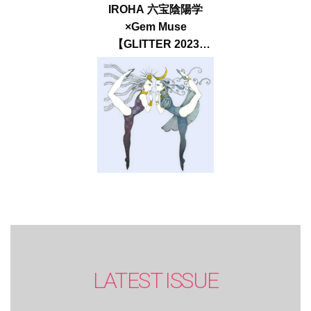
IROHA 六宝陰陽学
×Gem Muse
【GLITTER 2023
SUMMER issue】
LATEST ISSUE