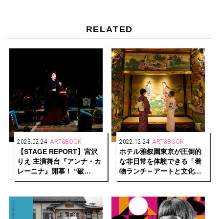
RELATED
2023.02.24
ART&BOOK
2022.12.24
ART&BOOK
【STAGE REPORT】宮沢
ホテル雅叙園東京が圧倒的
りえ 主演舞台『アンナ・カ
な非日常を体験できる「着
レーニナ』開幕！ “破
物ランチ～アートと文化財
滅“と“希望”、それぞれの真
見学～」開催
実の愛を求める人間模様を
繊細に描く！