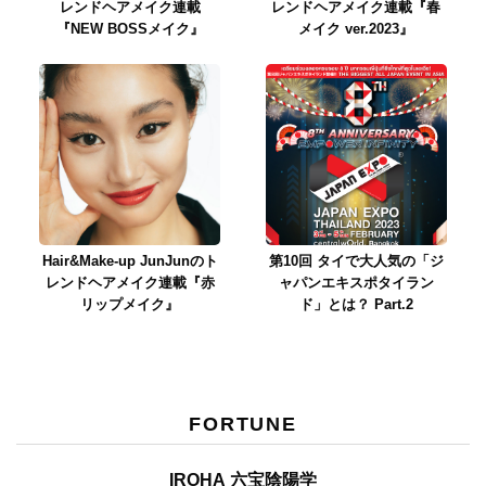
レンドヘアメイク連載
レンドヘアメイク連載『春
『NEW BOSSメイク』
メイク ver.2023』
Hair&Make-up JunJunのト
第10回 タイで大人気の「ジ
レンドヘアメイク連載『赤
ャパンエキスポタイラン
リップメイク』
ド」とは？ Part.2
FORTUNE
IROHA 六宝陰陽学