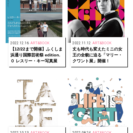
2022.12.16
ART&BOOK
2022.11.12
ART&BOOK
【12/22まで開催】ふくしま
丈も時代も変えたミニの女
浜通り国際芸術祭 edition.
王の全貌に迫る「マリー・
０ レスリー・キー写真展
クワント展」開催！
2022.10.13
ART&BOOK
2022.08.24
ART&BOOK