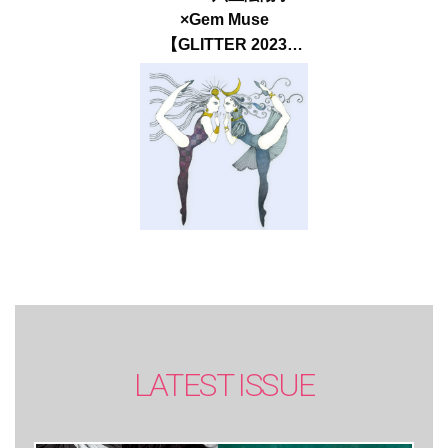
×Gem Muse
【GLITTER 2023
SUMMER issue】
LATEST ISSUE