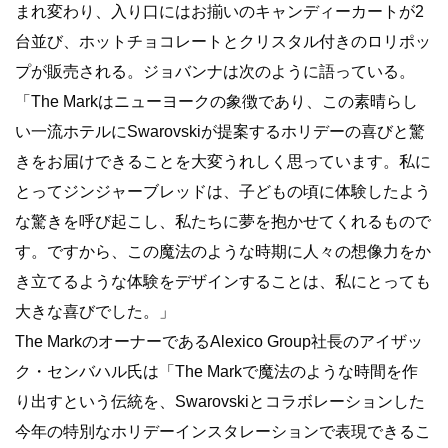
まれ変わり、入り口にはお揃いのキャンディーカートが2
台並び、ホットチョコレートとクリスタル付きのロリポッ
プが販売される。ジョバンナは次のように語っている。
「The Markはニューヨークの象徴であり、この素晴らし
い一流ホテルにSwarovskiが提案するホリデーの喜びと驚
きをお届けできることを大変うれしく思っています。私に
とってジンジャーブレッドは、子どもの頃に体験したよう
な驚きを呼び起こし、私たちに夢を抱かせてくれるもので
す。ですから、この魔法のような時期に人々の想像力をか
き立てるような体験をデザインすることは、私にとっても
大きな喜びでした。」
The MarkのオーナーであるAlexico Group社長のアイザッ
ク・センバハル氏は「The Markで魔法のような時間を作
り出すという伝統を、Swarovskiとコラボレーションした
今年の特別なホリデーインスタレーションで表現できるこ