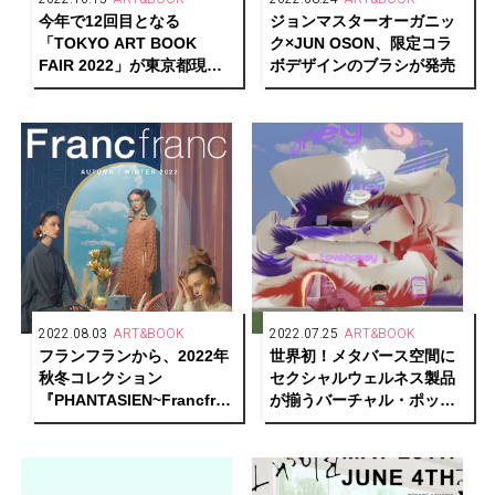
今年で12回目となる
ジョンマスターオーガニッ
「TOKYO ART BOOK
ク×JUN OSON、限定コラ
FAIR 2022」が東京都現代
ボデザインのブラシが発売
美術館で開催！
2022.08.03
ART&BOOK
2022.07.25
ART&BOOK
フランフランから、2022年
世界初！メタバース空間に
秋冬コレクション
セクシャルウェルネス製品
『PHANTASIEN~Francfranc
が揃うバーチャル・ポップ
Shangri-la~』が登場
アップストア
「Lovehoney」が開催中