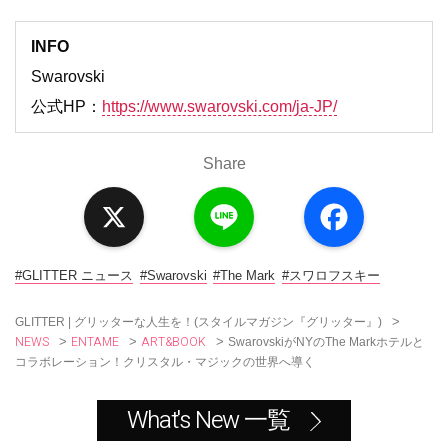
INFO
Swarovski
公式HP：
https://www.swarovski.com/ja-JP/
Share
X
L
F
i
a
n
c
e
e
b
o
#GLITTER ニュース
#Swarovski
#The Mark
#スワロフスキー
o
k
>
GLITTER | グリッターな人生を！(スタイルマガジン『グリッター』)
NEWS
ENTAME
ART&BOOK
>
>
>
SwarovskiがNYのThe Markホテルと
コラボレーション！クリスタル・マジックの世界へ導く
What's New 一覧