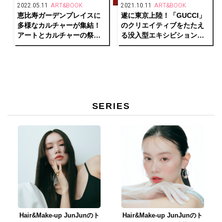
2022.05.11
ART&BOOK
2021.10.11
ART&BOOK
恵比寿ガーデンプレイスに
遂に東京上陸！「GUCCI」
多様なカルチャーが集結！
のクリエイティブをたたえ
アートとカルチャーの祭典
る没入型エキシビション
「MEET YOUR ART
「Gucci Garden
FESTIVAL 2022 ‘New
Archetypes」展が東京・天
Soil’」開催
王洲にて開催中。
SERIES
Hair&Make-up JunJunのト
Hair&Make-up JunJunのト