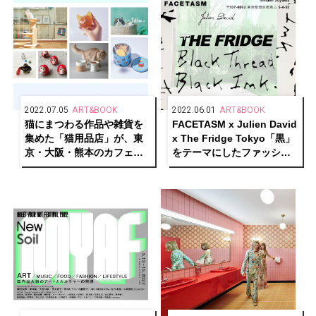
2022.07.05
ART&BOOK
2022.06.01
ART&BOOK
猫にまつわる作品や雑貨を
FACETASM x Julien David
集めた「猫用品店」が、東
x The Fridge Tokyo「黒」
京・大阪・熊本のカフェ＆
をテーマにしたファッショ
ブックス ビブリオテークで
ン×アートイベントが開催中
巡回開催