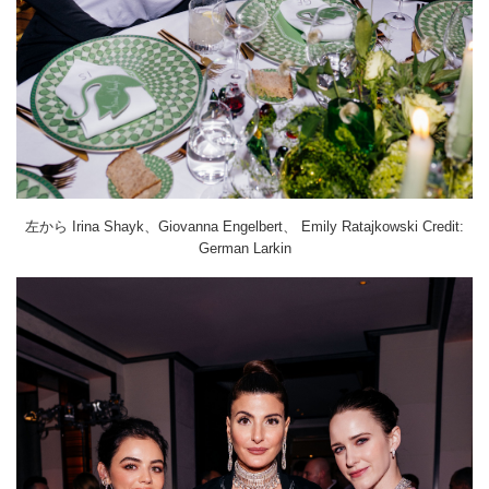
左から Irina Shayk、Giovanna Engelbert、 Emily Ratajkowski Credit:
German Larkin