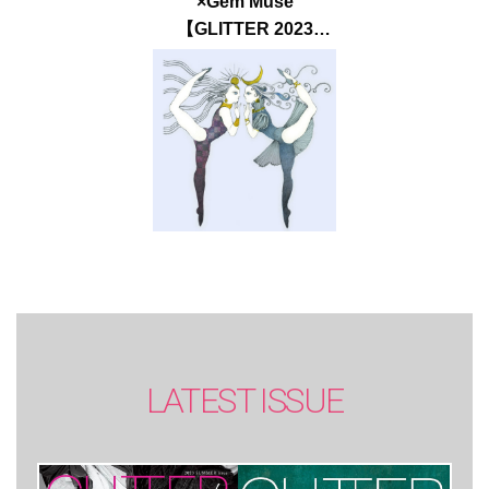
×Gem Muse
【GLITTER 2023
SUMMER issue】
LATEST ISSUE