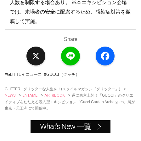
人数を制限する場合あり。 ※本エキシビション会場
では、来場者の安全に配慮するため、感染症対策を徹
底して実施。
Share
X
L
F
i
a
n
c
e
e
b
o
#GLITTER ニュース
#GUCCI（グッチ）
o
k
>
GLITTER | グリッターな人生を！(スタイルマガジン『グリッター』)
NEWS
ENTAME
ART&BOOK
>
>
>
遂に東京上陸！「GUCCI」のクリエ
イティブをたたえる没入型エキシビション「Gucci Garden Archetypes」展が
東京・天王洲にて開催中。
What's New 一覧