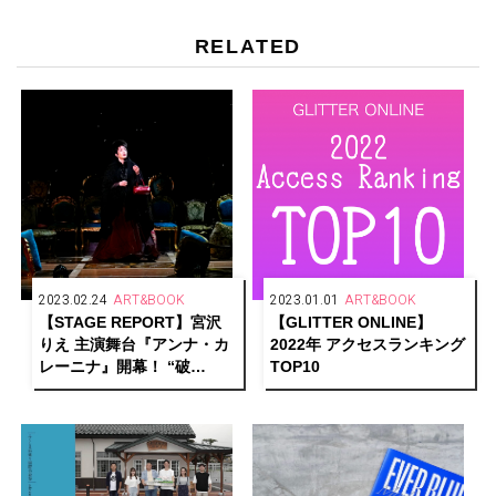
RELATED
2023.02.24
ART&BOOK
2023.01.01
ART&BOOK
【STAGE REPORT】宮沢
【GLITTER ONLINE】
りえ 主演舞台『アンナ・カ
2022年 アクセスランキング
レーニナ』開幕！ “破
TOP10
滅“と“希望”、それぞれの真
実の愛を求める人間模様を
繊細に描く！