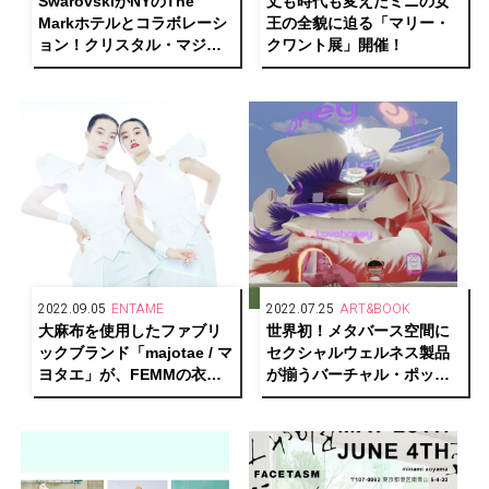
SwarovskiがNYのThe
丈も時代も変えたミニの女
Markホテルとコラボレーシ
王の全貌に迫る「マリー・
ョン！クリスタル・マジッ
クワント展」開催！
クの世界へ導く
2022.09.05
ENTAME
2022.07.25
ART&BOOK
大麻布を使用したファブリ
世界初！メタバース空間に
ックブランド「majotae / マ
セクシャルウェルネス製品
ヨタエ」が、FEMMの衣装
が揃うバーチャル・ポップ
とコラボレーション
アップストア
「Lovehoney」が開催中