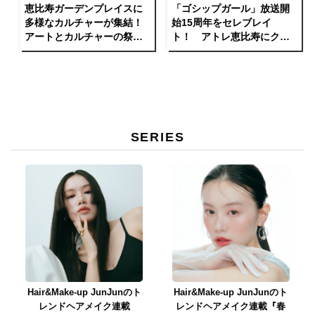
恵比寿ガーデンプレイスに
「ゴシップガール」放送開
多様なカルチャーが集結！
始15周年をセレブレイ
アートとカルチャーの祭典
ト！ アトレ恵比寿にクリ
「MEET YOUR ART
スマス仕様になったブレア
FESTIVAL 2022 ‘New
の部屋が出現。
Soil’」開催
SERIES
Hair&Make-up JunJunのト
Hair&Make-up JunJunのト
レンドヘアメイク連載
レンドヘアメイク連載『春