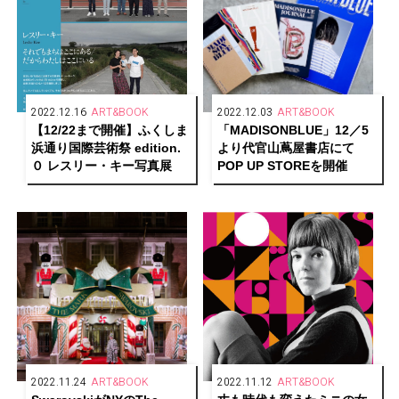
2022.12.16
ART&BOOK
2022.12.03
ART&BOOK
【12/22まで開催】ふくしま
「MADISONBLUE」12／5
浜通り国際芸術祭 edition.
より代官山蔦屋書店にて
０ レスリー・キー写真展
POP UP STOREを開催
2022.11.24
ART&BOOK
2022.11.12
ART&BOOK