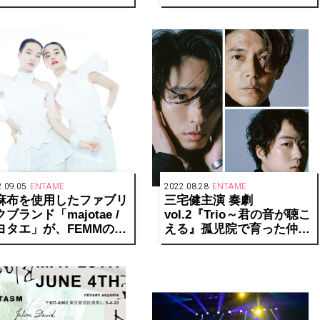
ュアル解禁！
.09.05
ENTAME
2022.08.28
ENTAME
麻布を使用したファブリ
三宅健主演 奏劇
ブランド「majotae /
vol.2『Trio～君の音が聴こ
ヨタエ」が、FEMMの衣
える』孤児院で育った仲間
とコラボレーション
役に大鶴佐助、藤木直人