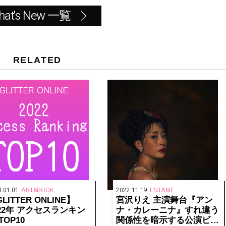
hat's New 一覧
RELATED
.01.01
ART&BOOK
2022.11.19
ENTAME
LITTER ONLINE】
宮沢りえ 主演舞台『アン
022年 アクセスランキン
ナ・カレーニナ』すれ違う
TOP10
関係性を暗示する公演ビジ