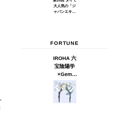
第10回 タイで
大人気の「ジ
ャパンエキス
ポタイラン
ド」とは？
Part.2
FORTUNE
IROHA 六
宝陰陽学
×Gem
Muse
【GLITTER
2023
ー
SUMMER
用
issue】