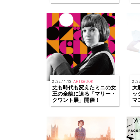
滅“と“希望”、それぞれの
真実の愛を求める人間模様
を繊細に描く！
2022.11.12
ART&BOOK
2022
丈も時代も変えたミニの女
大
王の全貌に迫る「マリー・
ック
クワント展」開催！
マ
装