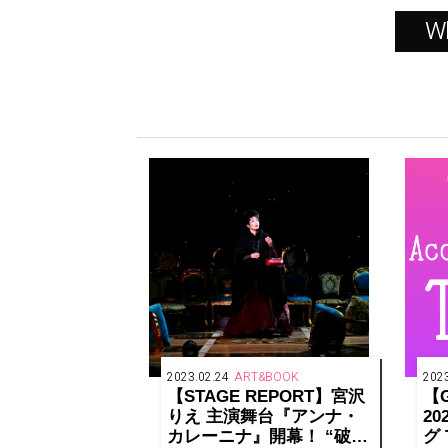
W
2023.02.24
ART&BOOK
2023
【STAGE REPORT】宮沢
【G
りえ 主演舞台『アンナ・
2
カレーニナ』開幕！ “破
グ 