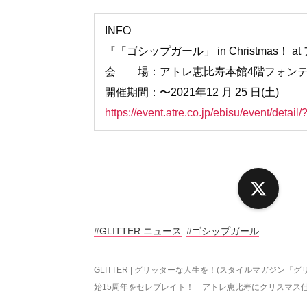
INFO
『「ゴシップガール」 in Christma
会 場：アトレ恵比寿本館4階フォン
開催期間：〜2021年12 月 25 日(土)
https://event.atre.co.jp/ebisu/event/detai
X
#GLITTER ニュース
#ゴシップガール
GLITTER | グリッターな人生を！(スタイルマガジン『グ
始15周年をセレブレイト！ アトレ恵比寿にクリスマス