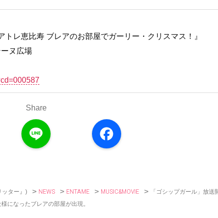
s！ at アトレ恵比寿 ブレアのお部屋でガーリー・クリスマス！』
テーヌ広場
l/?cd=000587
Share
L
F
i
a
n
c
e
e
b
o
o
k
>
>
>
>
NEWS
ENTAME
MUSIC&MOVIE
「ゴシップガール」放送
リッター』)
仕様になったブレアの部屋が出現。