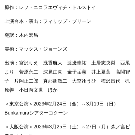
原作：レフ・ニコラエヴィチ・トルストイ
上演台本・演出：フィリップ・ブリーン
翻訳：木内宏昌
美術：マックス・ジョーンズ
出演：宮沢りえ 浅香航大 渡邊圭祐 土居志央梨 西尾
まり 菅原永二 深見由真 金子岳憲 井上夏葉 高間智
子 片岡正二郎 真那胡敬二 大空ゆうひ 梅沢昌代 梶
原善 小日向文世 ほか
＜東京公演＞2023年2月24日（金）～3月19日（日）
Bunkamuraシアターコクーン
＜大阪公演＞2023年3月25日（土）～27日（月）森ノ宮ピ