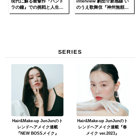
現代に蘇る衝撃作『パンド
interview 劇団☆新感線 い
ラの鐘』での挑戦と人生の
のうえ歌舞伎『神州無頼
変化を語る
街』で魅せるバディ観に迫
る！
SERIES
Hair&Make-up JunJunのト
Hair&Make-up JunJunのト
レンドヘアメイク連載
レンドヘアメイク連載『春
『NEW BOSSメイク』
メイク ver.2023』