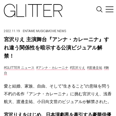
2022.11.19
ENTAME
MUSIC&MOVIE
NEWS
宮沢りえ 主演舞台『アンナ・カレーニナ』す
れ違う関係性を暗示する公演ビジュアル解
禁！
#GLITTER ニュース
#アンナ・カレーニナ
#宮沢りえ
#渡邊圭祐
#舞
台
愛と結婚、家族、自由、そして“生きること”の意味を問う
不朽の名作『アンナ・カレーニナ』に挑む宮沢りえ、浅香
航大、渡邊圭祐、小日向文世のビジュアルが解禁された。
宮沢りえをはじめ、日本演劇界を牽引する豪華俳優