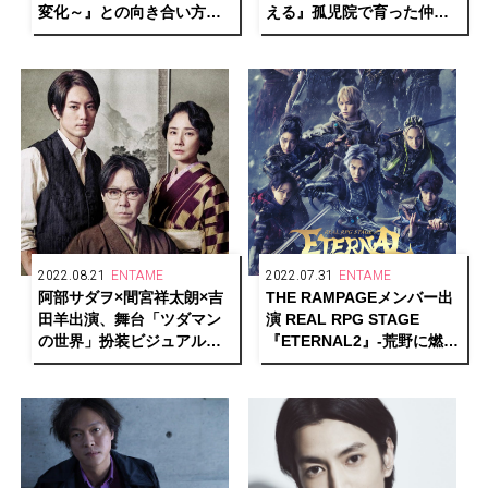
変化～』との向き合い方と
える』孤児院で育った仲間
煌めきの根源を語る
役に大鶴佐助、藤木直人
2022.08.21
ENTAME
2022.07.31
ENTAME
阿部サダヲ×間宮祥太朗×吉
THE RAMPAGEメンバー出
田羊出演、舞台「ツダマン
演 REAL RPG STAGE
の世界」扮装ビジュアル＆
『ETERNAL2』-荒野に燃ゆ
松尾直筆イラスト公開！
る正義- 開幕！