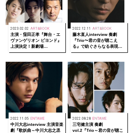
2023.02.02
ART&BOOK
2022.12.11
ART&BOOK
主演・窪田正孝『舞台・エ
藤木直人interview 奏劇
ヴァンゲリオン ビヨンド』
『Trio〜君の音が聴こえ
上演決定！新劇場
る』で紡ぐさらなる表現の
「THEATER MILANO-Za」
先ーーそして、普遍的な“輝
のこけら落としとして5月に
き”の源を語る
開幕！
2022.11.05
ENTAME
2022.08.28
ENTAME
中川大志interview 主演音楽
三宅健主演 奏劇
劇『歌妖曲～中川大志之丞
vol.2『Trio～君の音が聴こ