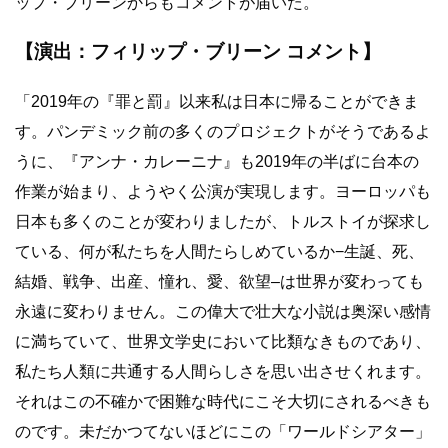
ップ・ブリーンからもコメントが届いた。
【演出：フィリップ・ブリーン コメント】
「2019年の『罪と罰』以来私は日本に帰ることができま
す。パンデミック前の多くのプロジェクトがそうであるよ
うに、『アンナ・カレーニナ』も2019年の半ばに台本の
作業が始まり、ようやく公演が実現します。ヨーロッパも
日本も多くのことが変わりましたが、トルストイが探求し
ている、何が私たちを人間たらしめているか−生誕、死、
結婚、戦争、出産、憧れ、愛、欲望–は世界が変わっても
永遠に変わりません。この偉大で壮大な小説は奥深い感情
に満ちていて、世界文学史において比類なきものであり、
私たち人類に共通する人間らしさを思い出させくれます。
それはこの不確かで困難な時代にこそ大切にされるべきも
のです。未だかつてないほどにこの「ワールドシアター」