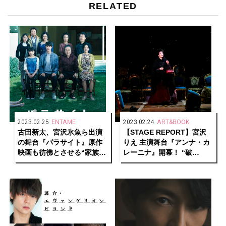
RELATED
2023.02.25
ENTAME
2023.02.24
ART&BOOK
古田新太、宮沢氷魚ら出演
【STAGE REPORT】宮沢
の舞台『パラサイト』原作
りえ 主演舞台『アンナ・カ
映画も彷彿とさせる“家族写
レーニナ』開幕！ “破
真”風メインビジュアルが解
滅“と“希望”、それぞれの真
禁！
実の愛を求める人間模様を
繊細に描く！