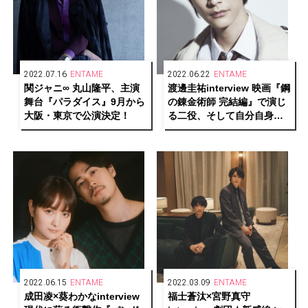
2022.07.16
ENTAME
2022.06.22
ENTAME
関ジャニ∞ 丸山隆平、主演
渡邊圭祐interview 映画『鋼
舞台『パラダイス』9月から
の錬金術師 完結編』で演じ
大阪・東京で公演決定！
る二役、そして自分自身ー
ー人生の根幹に触れること
でわかる生き様
2022.06.15
ENTAME
2022.03.09
ENTAME
成田凌×葵わかなinterview
福士蒼汰×宮野真守