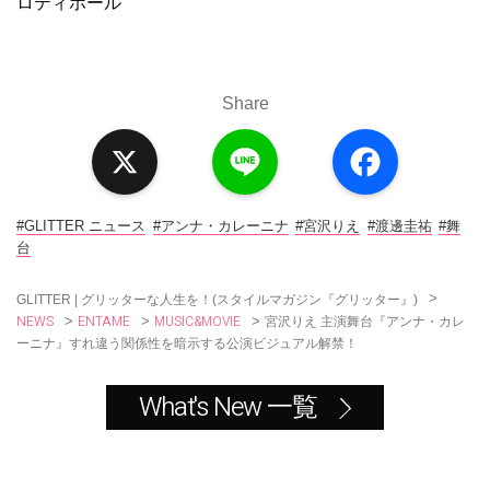
ロティホール
Share
X
L
F
i
a
n
c
e
e
b
o
#GLITTER ニュース
#アンナ・カレーニナ
#宮沢りえ
#渡邊圭祐
#舞
o
台
k
>
GLITTER | グリッターな人生を！(スタイルマガジン『グリッター』)
NEWS
ENTAME
MUSIC&MOVIE
>
>
>
宮沢りえ 主演舞台『アンナ・カレ
ーニナ』すれ違う関係性を暗示する公演ビジュアル解禁！
What's New 一覧