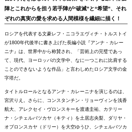
陣とこれからを担う若手陣が
“破滅”と“希望”、それ
ぞれの真実の愛を求める人間模様を繊細に描く！
ロシアを代表する文豪レフ・ニコラエヴィチ・トルストイ
が1800年代後半に書き上げた長編小説『アンナ・カレー
ニナ』は、世界中から称賛され、「芸術上の完璧であっ
て、現代、ヨーロッパの文学中、なに一つこれに比肩する
ことのできないような作品」と言わしめたロシア文学の金
字塔だ。
タイトルロールとなるアンナ・カレーニナを演じるのは、
宮沢りえ。さらに、コンスタンチン・リョーヴィンを浅香
航大、アレクセイ・ヴロンスキーを渡邊圭祐、カテリー
ナ・シチェルバツカヤ（キティ）を土居志央梨、ダリヤ・
オブロンスカヤ（ドリー）を大空ゆうひ、シチェルバツカ