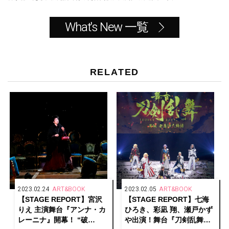
What's New 一覧
RELATED
2023.02.24
ART&BOOK
2023.02.05
ART&BOOK
【STAGE REPORT】宮沢
【STAGE REPORT】七海
りえ 主演舞台『アンナ・カ
ひろき、彩凪 翔、瀬戸かず
レーニナ』開幕！ “破
や出演！舞台『刀剣乱舞』