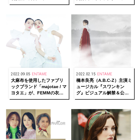
スン』へ挑む覚悟ーー無我
ュアルとメインビジュアル
夢中で生きるからこそ見え
解禁
てくるもの
2022.09.05
ENTAME
2022.02.15
ENTAME
大麻布を使用したファブリ
橋本良亮（A.B.C-Z）主演ミ
ックブランド「majotae / マ
ュージカル『スワンキン
ヨタエ」が、FEMMの衣装
グ』ビジュアル解禁＆公演
とコラボレーション
詳細決定！