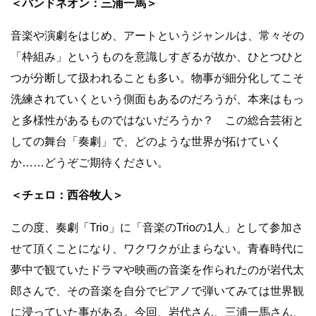
＜バンドネオン：三浦一馬＞
音楽や演劇をはじめ、アートというジャンルは、常々その
「枠組み」というものを意識しすぎるが故か、ひとつひと
つが分断して扱われることも多い。物事が細分化してこそ
洗練されていくという側面もあるのだろうが、本来はもっ
と多様性があるものではないだろうか？ この総合芸術と
しての舞台「奏劇」で、どのような世界が拓けていく
か……どうぞご期待ください。
＜チェロ：西谷牧人＞
この度、奏劇「Trio」に「音楽のTrioの1人」として参加さ
せて頂くことになり、ワクワクが止まらない。青春時代に
夢中で観ていたドラマや映画の音楽を作られたのが岩代太
郎さんで、その音楽を自分でピアノで弾いてみては世界観
に浸っていた事がある。今回、岩代さん、三浦一馬さん、