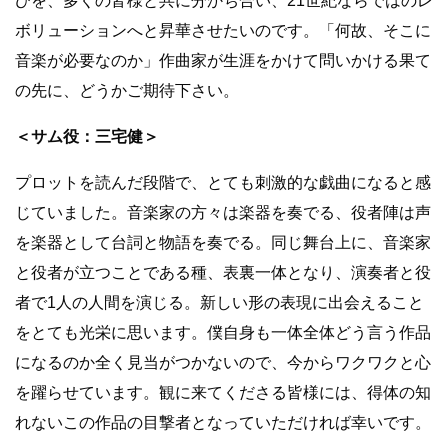
びを、多くの皆様と共に分かち合い、21世紀ならではのレ
ボリューションへと昇華させたいのです。「何故、そこに
音楽が必要なのか」作曲家が生涯をかけて問いかける果て
の先に、どうかご期待下さい。
＜サム役：三宅健＞
プロットを読んだ段階で、とても刺激的な戯曲になると感
じていました。音楽家の方々は楽器を奏でる、役者陣は声
を楽器として台詞と物語を奏でる。同じ舞台上に、音楽家
と役者が立つことである種、表裏一体となり、演奏者と役
者で1人の人間を演じる。新しい形の表現に出会えること
をとても光栄に思います。僕自身も一体全体どう言う作品
になるのか全く見当がつかないので、今からワクワクと心
を躍らせています。観に来てくださる皆様には、得体の知
れないこの作品の目撃者となっていただければ幸いです。