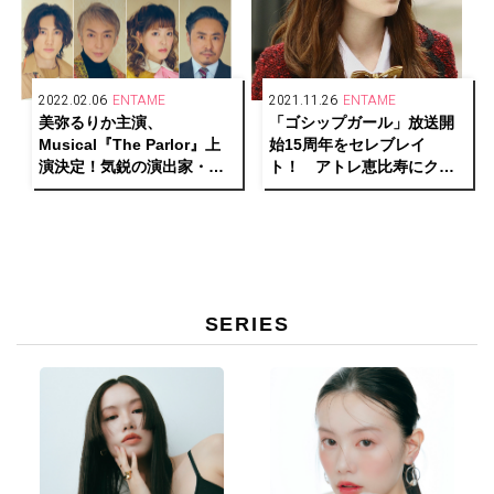
2022.02.06
ENTAME
2021.11.26
ENTAME
美弥るりか主演、
「ゴシップガール」放送開
Musical『The Parlor』上
始15周年をセレブレイ
演決定！気鋭の演出家・小
ト！ アトレ恵比寿にクリ
林香が手掛けるゲームチェ
スマス仕様になったブレア
ンジャーの物語
の部屋が出現。
SERIES