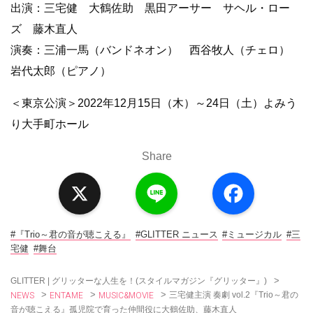
出演：
三宅健 大鶴佐助 黒田アーサー サヘル・ロー
ズ 藤木直人
演奏：三浦一馬（バンドネオン） 西谷牧人（チェロ）
岩代太郎（ピアノ）
＜東京公演＞2022年12月15日（木）～24日（土）よみう
り大手町ホール
Share
X
L
F
i
a
n
c
e
e
b
o
#『Trio～君の音が聴こえる』
#GLITTER ニュース
#ミュージカル
#三
o
宅健
#舞台
k
>
GLITTER | グリッターな人生を！(スタイルマガジン『グリッター』)
NEWS
ENTAME
MUSIC&MOVIE
>
>
>
三宅健主演 奏劇 vol.2『Trio～君の
音が聴こえる』孤児院で育った仲間役に大鶴佐助、藤木直人