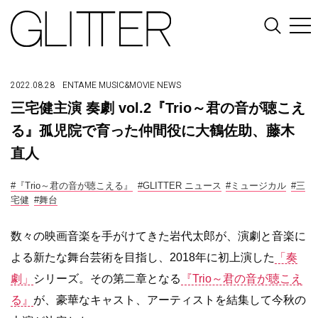
2022.08.28
ENTAME
MUSIC&MOVIE
NEWS
三宅健主演 奏劇 vol.2『Trio～君の音が聴こえ
る』孤児院で育った仲間役に大鶴佐助、藤木
直人
#『Trio～君の音が聴こえる』
#GLITTER ニュース
#ミュージカル
#三
宅健
#舞台
数々の映画音楽を手がけてきた岩代太郎が、演劇と音楽に
よる新たな舞台芸術を目指し、2018年に初上演した
「奏
劇」
シリーズ。その第二章となる
『Trio～君の音が聴こえ
る』
が、豪華なキャスト、アーティストを結集して今秋の