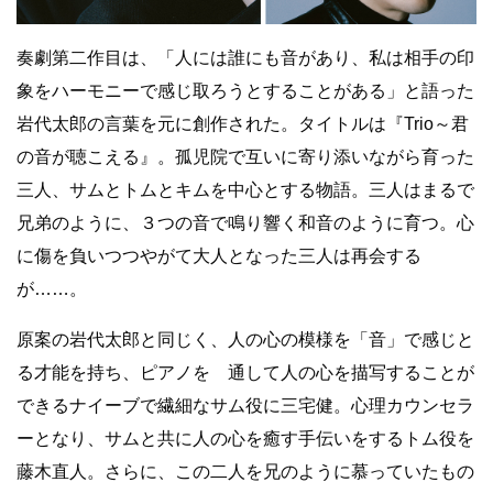
奏劇第二作目は、「人には誰にも音があり、私は相手の印
象をハーモニーで感じ取ろうとすることがある」と語った
岩代太郎の言葉を元に創作された。タイトルは『Trio～君
の音が聴こえる』。孤児院で互いに寄り添いながら育った
三人、サムとトムとキムを中心とする物語。三人はまるで
兄弟のように、３つの音で鳴り響く和音のように育つ。心
に傷を負いつつやがて大人となった三人は再会する
が……。
原案の岩代太郎と同じく、人の心の模様を「音」で感じと
る才能を持ち、ピアノを 通して人の心を描写することが
できるナイーブで繊細なサム役に三宅健。心理カウンセラ
ーとなり、サムと共に人の心を癒す手伝いをするトム役を
藤木直人。さらに、この二人を兄のように慕っていたもの