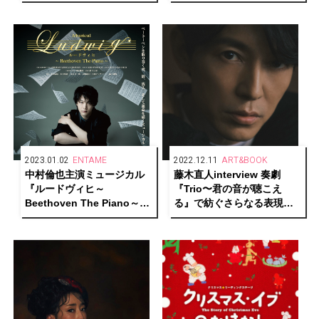
滅“と“希望”、それぞれの真
禺伝 矛盾源氏物語 開幕！
実の愛を求める人間模様を
繊細に描く！
2023.01.02
ENTAME
2022.12.11
ART&BOOK
中村倫也主演ミュージカル
藤木直人interview 奏劇
『ルードヴィヒ～
『Trio〜君の音が聴こえ
Beethoven The Piano～』
る』で紡ぐさらなる表現の
映画館での上映が決定！
先ーーそして、普遍的な“輝
き”の源を語る