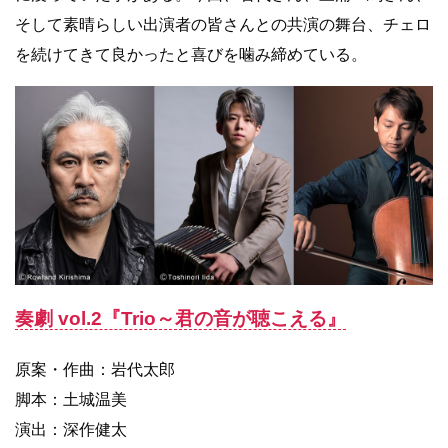
そして素晴らしい出演者の皆さんとの共演の舞台、チェロ
を続けてきて良かったと喜びを噛み締めている。
奏劇 vol.2『Trio～君の音が聴こえる』
原案・作曲：岩代太郎
脚本：土城温美
演出：
深作健太