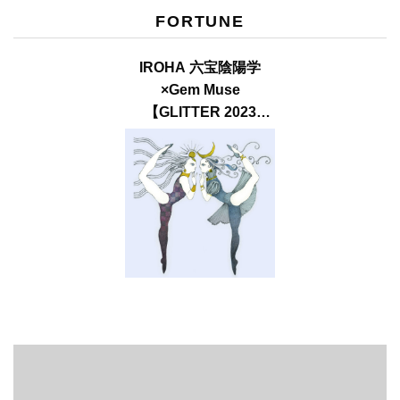
FORTUNE
IROHA 六宝陰陽学
×Gem Muse
【GLITTER 2023
SUMMER issue】