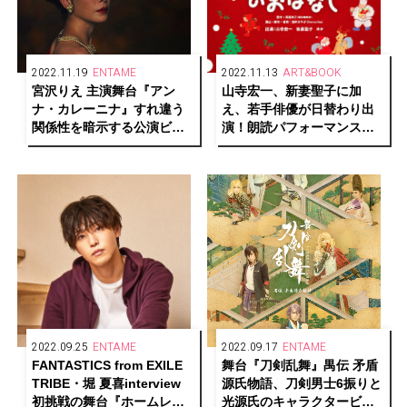
2022.11.19
ENTAME
2022.11.13
ART&BOOK
宮沢りえ 主演舞台『アン
山寺宏一、新妻聖子に加
ナ・カレーニナ』すれ違う
え、若手俳優が日替わり出
関係性を暗示する公演ビジ
演！朗読パフォーマンス
ュアル解禁！
「クリスマス・イブのおは
なし」上演決定
2022.09.25
ENTAME
2022.09.17
ENTAME
FANTASTICS from EXILE
舞台『刀剣乱舞』禺伝 矛盾
TRIBE・堀 夏喜interview
源氏物語、刀剣男士6振りと
初挑戦の舞台『ホームレッ
光源氏のキャラクタービジ