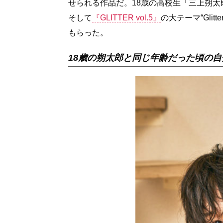
せられる作品だ。18歳の高校生「三上朔
そして
『GLITTER vol.5』
の大テーマ“Glit
もらった。
18歳の朔太郎と同じ年齢だった頃の