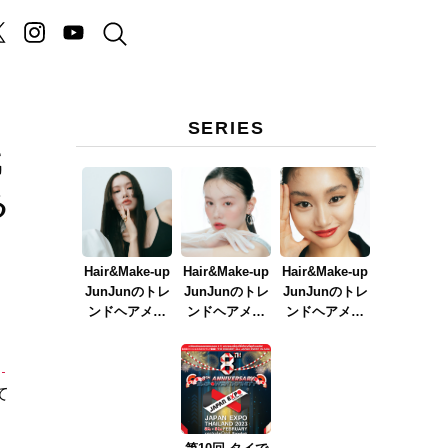
SERIES
戦
る
Hair&Make-up
Hair&Make-up
Hair&Make-up
JunJunのトレ
JunJunのトレ
JunJunのトレ
ンドヘアメイ
ンドヘアメイ
ンドヘアメイ
ク連載『NEW
ク連載『春メ
ク連載『赤リ
BOSSメイク』
イク
ップメイク』
』
ver.2023』
て