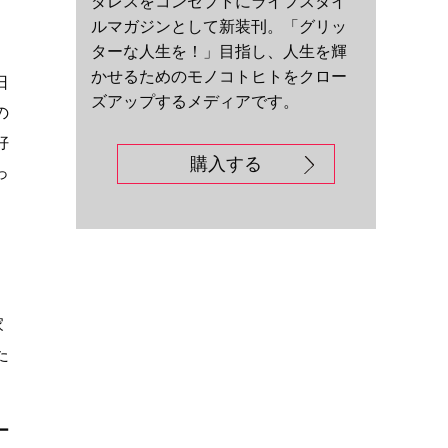
ダレスをコンセプトにライフスタイ
ルマガジンとして新装刊。「グリッ
ターな人生を！」目指し、人生を輝
かせるためのモノコトヒトをクロー
日
ズアップするメディアです。
の
好
購入する
っ
家
た
ー