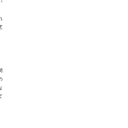
い
、
れ
芝
間
の
な
て