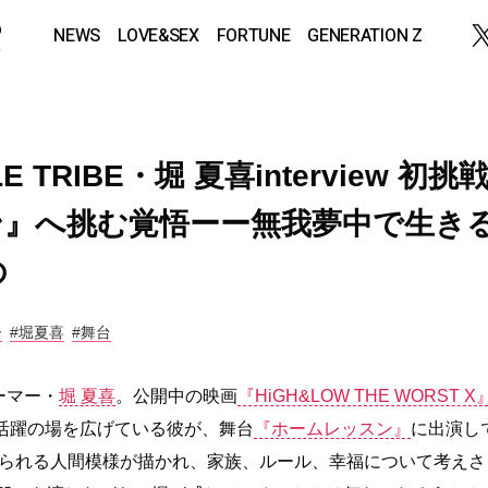
NEWS
LOVE&SEX
FORTUNE
GENERATION Z
ILE TRIBE・堀 夏喜interview 初挑
ン』へ挑む覚悟ーー無我夢中で生き
の
ー
#堀夏喜
#舞台
ーマー・
堀 夏喜
。公開中の映画
『HiGH&LOW THE WORST X
活躍の場を広げている彼が、舞台
『ホームレッスン』
に出演し
広げられる人間模様が描かれ、家族、ルール、幸福について考えさ