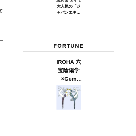
第10回 タイで
？
大人気の「ジ
て
ャパンエキス
ポタイラン
ド」とは？
Part.2
FORTUNE
IROHA 六
宝陰陽学
×Gem
Muse
【GLITTER
2023
SUMMER
issue】