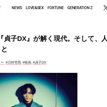
NEWS
LOVE&SEX
FORTUNE
GENERATION Z
 映画『貞子DX』が解く現代。そして、
こと
ュー
#川村壱馬
#映画
#貞子DX