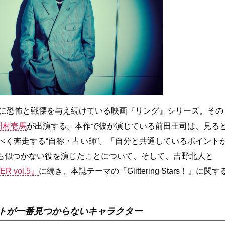
々に恐怖と戦慄を与え続けている映画『リング』シリーズ。その
川村壱馬
が出演する。本作で彼が演じている前田王司は、見る
べく奔走する“自称・占い師”。「自分と共通しているポイント
も似つかない役を演じたことについて、そして、吉野北人と
ER vol.5』
に続き、本誌テーマの『Glittering Stars！』に関す
トが一番見つからないキャラクター