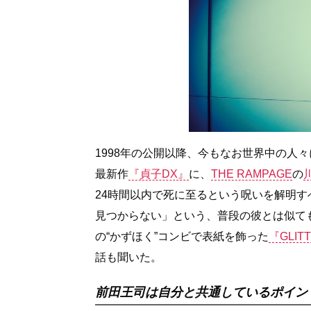
1998年の公開以降、今もなお世界中の人
最新作
『貞子DX』
に、
THE RAMPAGE
の
24時間以内で死に至るという呪いを解明す
見つからない」という、普段の彼とは似て
の“かずほく”コンビで表紙を飾った
『GLITT
話も聞いた。
前田王司は自分と共通しているポイン