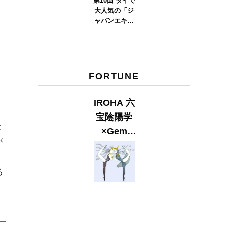
第10回 タイで
大人気の「ジ
ャパンエキス
ポタイラン
ド」とは？
Part.2
FORTUNE
IROHA 六
宝陰陽学
と
×Gem
が
Muse
【GLITTER
る
2023
SUMMER
issue】