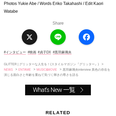
Photos Yukie Abe / Words Eriko Takahashi / Edit Kaori
Watabe
Share
X
L
F
i
a
n
c
e
e
b
o
#インタビュー
#映画
#貞子DX
#黒羽麻璃央
o
k
>
GLITTER | グリッターな人生を！(スタイルマガジン『グリッター』)
NEWS
ENTAME
MUSIC&MOVIE
>
>
>
黒羽麻璃央interview 異色の存在を
演じる面白さと年齢を重ねて気づく輝きの尊さを語る
What's New 一覧
RELATED