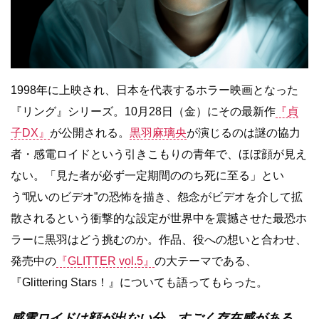
1998年に上映され、日本を代表するホラー映画となった
『リング』シリーズ。10月28日（金）にその最新作
『貞
子DX』
が公開される。
黒羽麻璃央
が演じるのは謎の協力
者・感電ロイドという引きこもりの青年で、ほぼ顔が見え
ない。「見た者が必ず一定期間ののち死に至る」とい
う“呪いのビデオ”の恐怖を描き、怨念がビデオを介して拡
散されるという衝撃的な設定が世界中を震撼させた最恐ホ
ラーに黒羽はどう挑むのか。作品、役への想いと合わせ、
発売中の
『GLITTER vol.5』
の大テーマである、
『Glittering Stars！』についても語ってもらった。
感電ロイドは顔が出ない分、すごく存在感がある。