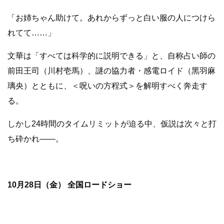
「お姉ちゃん助けて。あれからずっと⽩い服の⼈につけら
れてて……」
⽂華は「すべては科学的に説明できる」と、⾃称占い師の
前⽥王司（川村壱⾺）、謎の協⼒者・感電ロイド（⿊⽻⿇
璃央）とともに、＜呪いの⽅程式＞を解明すべく奔⾛す
る。
しかし24時間のタイムリミットが迫る中、仮説は次々と打
ち砕かれ――。
10月28日（金） 全国ロードショー