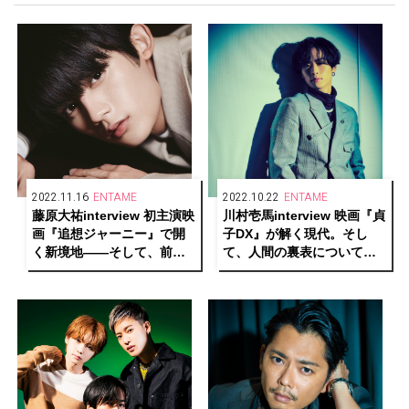
2022.11.16
ENTAME
2022.10.22
ENTAME
藤原大祐interview 初主演映
川村壱馬interview 映画『貞
画『追想ジャーニー』で開
子DX』が解く現代。そし
く新境地――そして、前を
て、人間の裏表について思
向き続けるエネルギーの源
うこと
に迫る