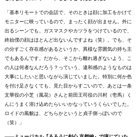
「基本リモートでの会話で、そのときは顔に加工をかけて
モニターに映っているので、まったく顔が出ません。外に
出るシーンでも、ガスマスクやカツラをつけているので、
終始僕の顔はほとんど出ないんですよね（笑）。でも、そ
の分すごく存在感があるというか、異様な雰囲気の持ち主
でもあるんです。だから、そこから離れ過ぎないよう、こ
の人は何者なんだろう？っていう、違和感のようなものは
大事にしたいと思いながら演じていました。特別に何か色
を付け足さなくても、見た目からすごいので、あとは一条
文華役の小芝（風花）さんと前田王司役の川村（壱馬）く
んにうまく溶け込めたらいいかなっていうくらいでした。
ロイドの風貌は、どちらかというと貞子側っぽいので
（笑）」
――ミュージカル『るろうに剣心 京都編』で演じていた