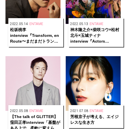
2022.05.14
ENTAME
2022.05.13
ENTAME
松坂桃李
神木隆之介×柴咲コウ×松村
interview『Transform, en
北斗×玉城ティナ
Route〜まだまだトランス
interview『Actors
フォーム中〜』
transforming into any
colors〜何色にでも染まれ
る生き方〜』
2022.05.08
ENTAME
2021.07.08
ENTAME
【The talk of GLITTER】
芳根京子が考える、エイジ
窪田正孝interview「基盤が
レスな生き方
ある上で、柔軟に変えられ