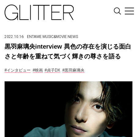
2022.10.16
ENTAME
MUSIC&MOVIE
NEWS
黒羽麻璃央interview 異色の存在を演じる面白
さと年齢を重ねて気づく輝きの尊さを語る
#インタビュー
#映画
#貞子DX
#黒羽麻璃央