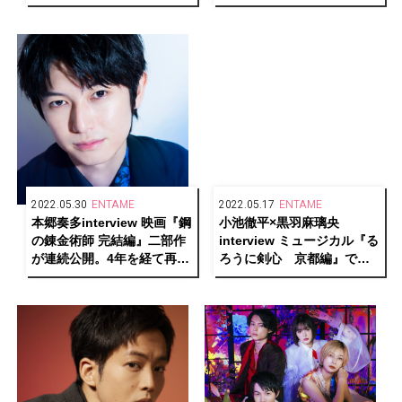
たな気づき、そして仕事へ
ー人生の根幹に触れること
のスタンスを振り返る
でわかる生き様
2022.05.30
ENTAME
2022.05.17
ENTAME
本郷奏多interview 映画『鋼
小池徹平×黒羽麻璃央
の錬金術師 完結編』二部作
interview ミュージカル『る
が連続公開。4年を経て再確
ろうに剣心 京都編』で対
認した本作の魅力と自身の
峙するふたりが語る、役を
変化
生きる表現者としての変化