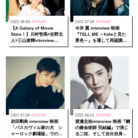
2022.09.09
ENTAME
2022.07.09
ENTAME
【A Galaxy of Movie
今井 翼 interview 映画
Stars！】川村壱馬×吉野北
『TELL ME ～hideと見た
人×三山凌輝interview
景色～』を通して再認識し
『HiGH&LOW THE
たhideへのリスペクト
WORST X』
2022.07.04
ENTAME
2022.06.22
ENTAME
岩田剛典 interview 映画
渡邊圭祐interview 映画『鋼
「バスカヴィル家の犬 シ
の錬金術師 完結編』で演じ
ャーロック劇場版」での新
る二役、そして自分自身ー