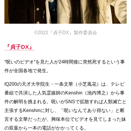
©2022『貞子DX』製作委員会
『貞子DX』
“呪いのビデオ”を⾒た⼈が24時間後に突然死するという事
件が全国各地で発⽣。
IQ200の天才⼤学院⽣・⼀条⽂華（⼩芝⾵花）は、テレビ
番組で共演した⼈気霊媒師のKenshin（池内博之）から事
件の解明を挑まれる。呪いがSNSで拡散すれば人類滅亡と
主張するKenshinに対し、「呪いなんてあり得ない」と断
⾔する⽂華だったが、興味本位でビデオを⾒てしまった妹
の双葉から⼀本の電話がかかってくる。